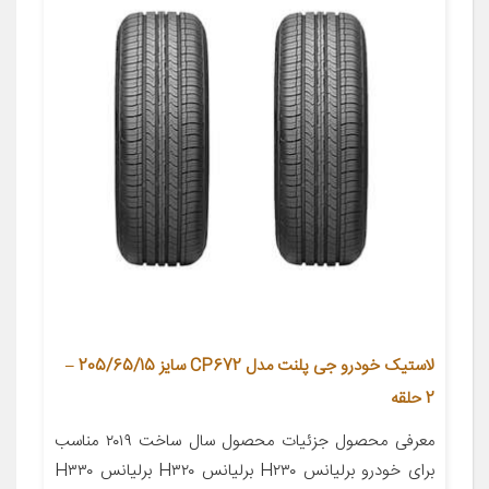
لاستیک خودرو جی پلنت مدل CP672 سایز 205/65/15 –
2 حلقه
معرفی محصول جزئیات محصول سال ساخت ۲۰۱۹ مناسب
برای خودرو برلیانس H۲۳۰ برلیانس H۳۲۰ برلیانس H۳۳۰