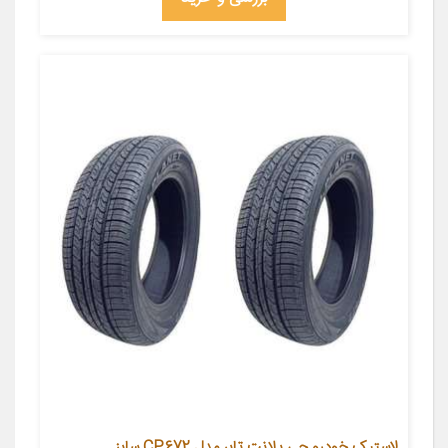
لاستیک خودرو جی پلانت تایر مدل CP672 سایز