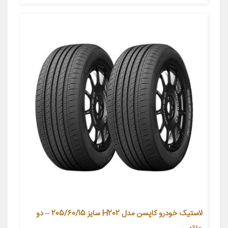
لاستیک خودرو کاپسن مدل H202 سایز 205/60/15 – دو