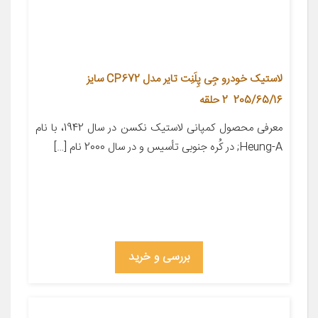
لاستیک خودرو جِی‌ پِلَنِت تایر مدل CP672 سایز
205/65/16 2 حلقه
معرفی محصول کمپانی لاستیک نکسن در سال 1942، با نام
Heung-A; در کُره­ جنوبی تأسیس و در سال 2000 نام […]
بررسی و خرید