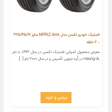
لاستیک خودرو نکسن مدل NPRIZ AH8 سایز 225/45/17
– 2 حلقه
معرفی محصول کمپانی لاستیک نکسن در سال 1942، با نام
;Heung-A در کُره­ جنوبی تأسیس و در سال 2000 نام […]
بررسی و خرید