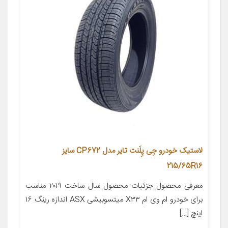
لاستیک خودرو جِی پِلَنت تایر مدل CP672 سایز
215/65R16
معرفی محصول جزئیات محصول سال ساخت ۲۰۱۹ مناسب
برای خودرو ام وی ام X۳۳ میتسوبیشی ASX اندازه رینگ ۱۶
اینچ […]