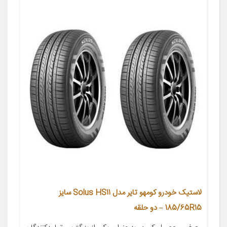
لاستیک خودرو کومهو تایر مدل Solus HS11 سایز
185/65R15 – دو حلقه