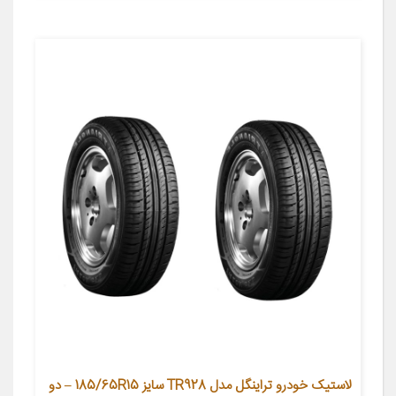
لاستیک خودرو تراینگل مدل TR928 سایز 185/65R15 – دو