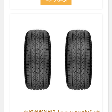
لاستیک خودرو جی پلنت مدل ROADIAN HTX سایز