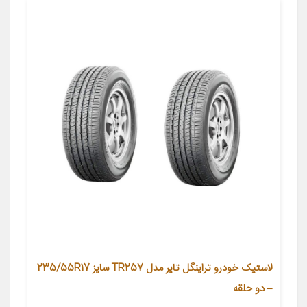
لاستیک خودرو تراینگل تایر مدل TR257 سایز 235/55R17
– دو حلقه