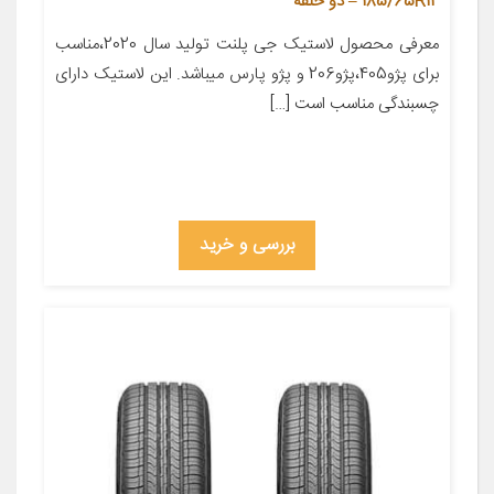
185/65R14 – دو حلقه
معرفی محصول لاستیک جی پلنت تولید سال 2020،مناسب
برای پژو405،پژو206 و پژو پارس میباشد. این لاستیک دارای
چسبندگی مناسب است […]
بررسی و خرید