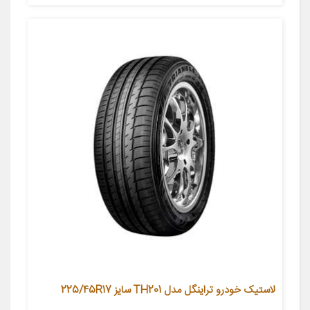
لاستیک خودرو تراینگل مدل TH201 سایز 225/45R17