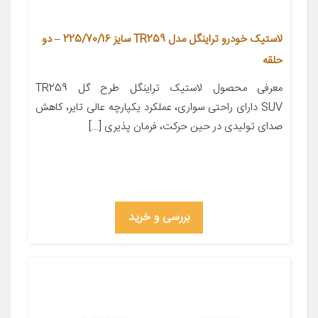
لاستیک خودرو تراینگل مدل TR259 سایز 225/70/16 – دو
حلقه
معرفی محصول لاستیک تراینگل طرح گل TR259
SUV دارای راحتی سواری، عملکرد یکپارچه عالی تایر، کاهش
صدای تولیدی در حین حرکت، فرمان پذیری […]
بررسی و خرید