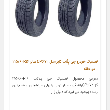
لاستیک خودرو جِی‌ پِلَنِت تایر مدل CP672 سایز 215/60R16
– دو حلقه
معرفی محصول لاستیک جی پلانت 215/60R16
گلCP672رانندگی بسیار نرمی را برای سرنشینان و همچنین
راننده بوجود می آورد که دلیل […]