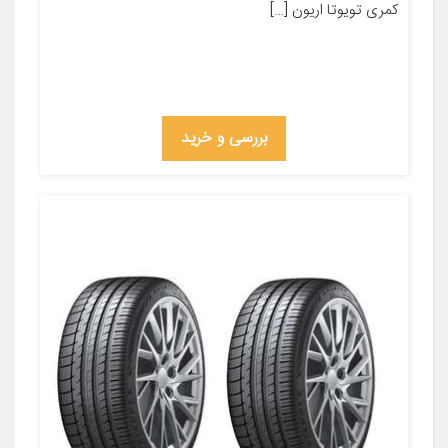
کمری تویوتا اریون […]
بررسی و خرید