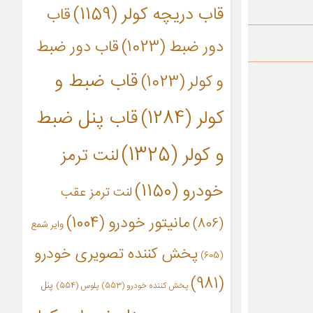
قاب دریچه کولر
(1159)
قاب
دور ضبط
(1023)
قاب دور ضبط
قاب ضبط و
و کولر
(1023)
کولر
(1284)
قاب پنل ضبط
و کولر
(1325)
لنت ترمز
خودرو
(1150)
لنت ترمز عقب
مانیتور خودرو
(1004)
(806)
وایر شمع
پخش کننده تصویری خودرو
(605)
(981)
پنل
پخش کننده خودرو
(553)
پلوس
(554)