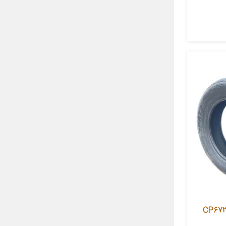
ستیک خودرو جی پلنت تایر مدل CP672