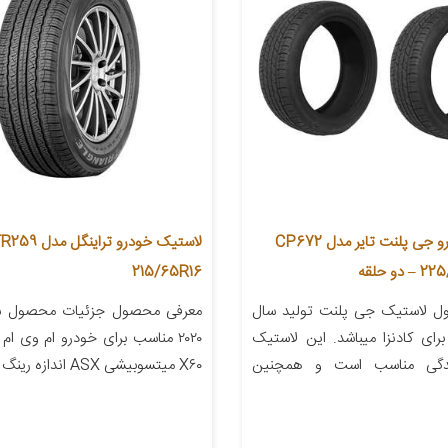
لاستیک خودرو جی پلنت تایر مدل CP672
215/65R16
ل لاستیک جی پلنت تولید سال
معرفی محصول جزئیات محصول 
ب برای کادنزا میباشد. این لاستیک
ندگی مناسب است و همچنین
X۶۰ میتسوبیشی ASX اندازه رینگ […]