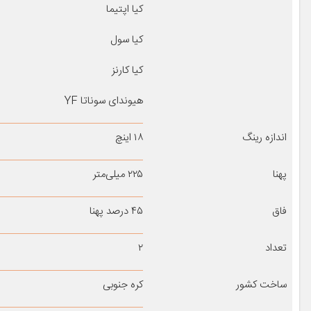
کیا اپتیما
کیا سول
کیا کارنز
هیوندای سوناتا YF
اندازه رینگ
۱۸ اینچ
پهنا
۲۲۵ میلی‌متر
فاق
۴۵ درصد پهنا
تعداد
۲
ساخت کشور
کره جنوبی