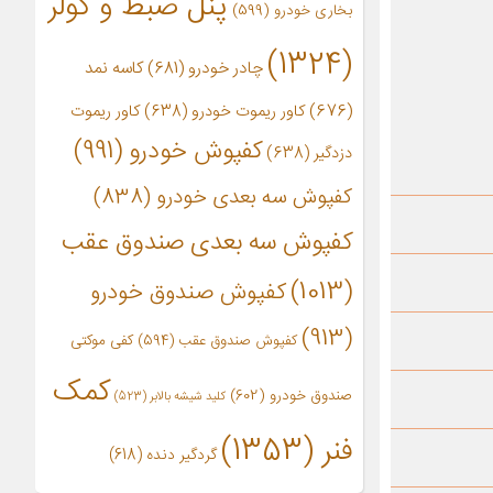
پنل ضبط و کولر
بخاری خودرو
(599)
(1324)
چادر خودرو
(681)
کاسه نمد
(676)
کاور ریموت خودرو
(638)
کاور ریموت
کفپوش خودرو
(991)
دزدگیر
(638)
کفپوش سه بعدی خودرو
(838)
کفپوش سه بعدی صندوق عقب
(1013)
کفپوش صندوق خودرو
(913)
کفپوش صندوق عقب
(594)
کفی موکتی
کمک
صندوق خودرو
(602)
کلید شیشه بالابر
(523)
فنر
(1353)
گردگیر دنده
(618)