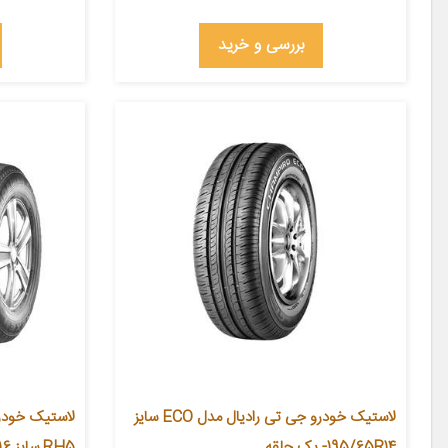
بررسی و خرید
لاستیک خودرو جی تی رادیال مدل ECO سایز
195/65R14- یک حلقه
RH5 سایز 245/70R16 – دو حلقه