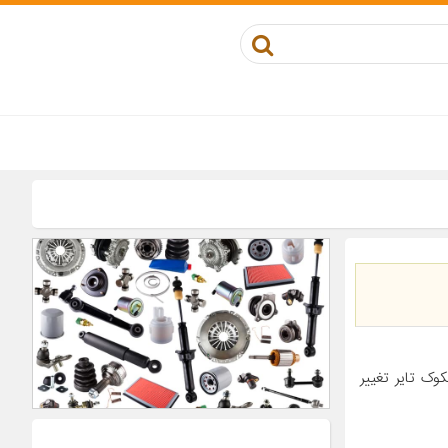
ادي نام برند پيش‌رو از Chosun Tire به هانکوک تاير تغيير