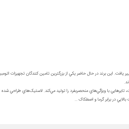
د پيش‌رو از Chosun Tire به هانکوک تاير تغيير يافت. اين برند در حال حاضر يکي از بزرگترين تامين کنندگان تجهيزا
ايرهايي با ويژگي‌هاي منحصربفرد را توليد مي‌کند. لاستيک‌هاي طراحي شده 
بالايي در برابر گرما و اصطکاک …