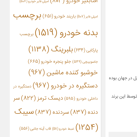
آفتابگیر خودرو
(803)
آمپلی فایر خودرو
(507)
برچسب
باربند خودرو
(651)
امپلی فایر
(507)
بدنه خودرو
(1519)
برچسب
بلبرینگ
(1138)
پارکابی
(634)
جلو پنجره خودرو
(665)
جاسوییچی
(549)
خوشبو کننده ماشین
(967)
ت اتومبيل در جهان بوده
دستگیره در خودرو
(967)
دستگیره در
توسط اين برند
دیسک ترمز
(822)
سر
داخلی خودرو
(595)
سیبک
دنده
(837)
سردنده
(837)
(1254)
قاب آینه جانبی
(556)
ضبط خودرو
(511)