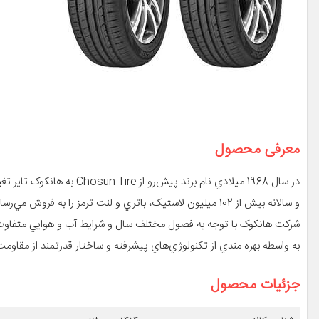
معرفی محصول
در سال 1968 ميلادي نام برن
و سالانه بيش از 102 ميليون لاستيک، باتري و لنت ترمز را به فروش مي‌رساند.
شرکت هانکوک با توجه به فصول مختلف سال و شرايط آب و هوايي متفاوت، ت
به واسطه بهره مندي از تکنولوژي‌هاي پيشرفته و ساختار قدرتمند از مقاومت 
جزئیات محصول