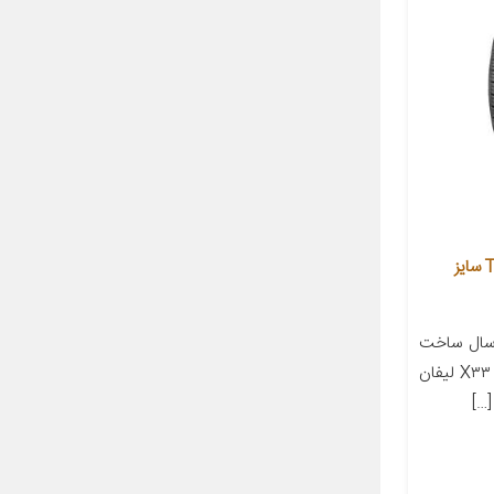
لاستیک خودرو تراینگل مدل TR259 سایز
سال ساخت
۲۰۲۰ مناسب برای خودرو ام وی ام X۳۳ لیفان