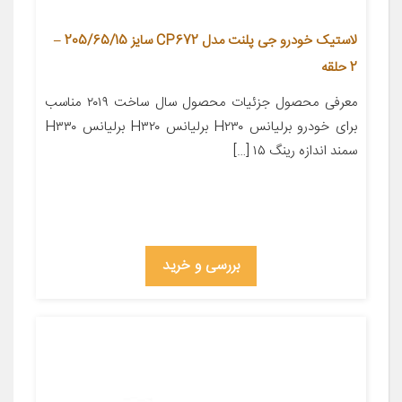
لاستیک خودرو جی پلنت مدل CP672 سایز 205/65/15 –
2 حلقه
معرفی محصول جزئیات محصول سال ساخت ۲۰۱۹ مناسب
برای خودرو برلیانس H۲۳۰ برلیانس H۳۲۰ برلیانس H۳۳۰
سمند اندازه رینگ ۱۵ […]
بررسی و خرید