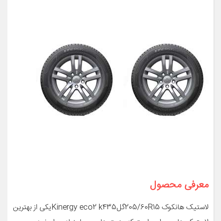
معرفی محصول
لاستیک هانکوک 205/60R15گلKinergy eco2 k435یکی از بهترین