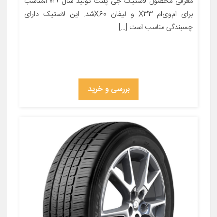
معرفی محصول لاستیک جی پلنت تولید سال 2019،مناسب
برای ام‌وی‌ام X33 و لیفان X60شد. این لاستیک دارای
چسبندگی مناسب است […]
بررسی و خرید