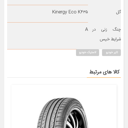
گل
Kinergy Eco K۴۳۵
چنگ زنی در
A
شرایط خیس
تایر خودرو
لاستیک خودرو
کالا های مرتبط