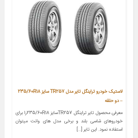
لاستیک خودرو تراینگل تایر مدل TR257 سایز 235/60R18
– دو حلقه
معرفی محصول تایر تراینگل TR257سایز 235/60R18را برای
خودروهای شاسی بلند و برخی مدل های وانت میتوان
استفاده نمود. این تایر […]