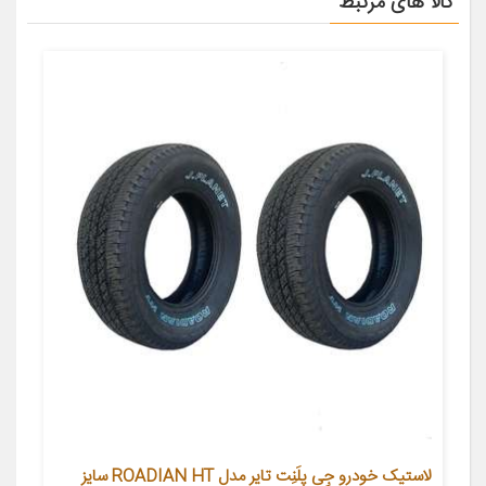
کالا های مرتبط
لاستیک خودرو جِی‌ پِلَنِت تایر مدل ROADIAN HT سایز