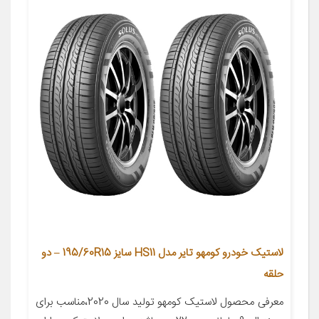
لاستیک خودرو کومهو تایر مدل HS11 سایز 195/60R15 – دو
حلقه
معرفی محصول لاستیک کومهو تولید سال 2020،مناسب برای