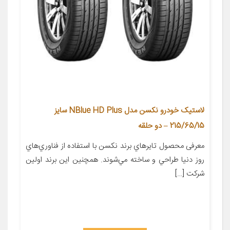
لاستیک خودرو نکسن مدل NBlue HD Plus سایز
215/65/15 – دو حلقه
معرفی محصول تايرهاي برند نکسن با استفاده از فناوري‌هاي
روز دنيا طراحي و ساخته مي‌شوند. همچنين اين برند اولين
شرکت […]