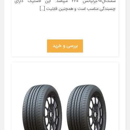
سمند،ال90،برلیانس 220 میباشد. این لاستیک دارای
چسبندگی مناسب است و همچنین قابلیت […]
بررسی و خرید