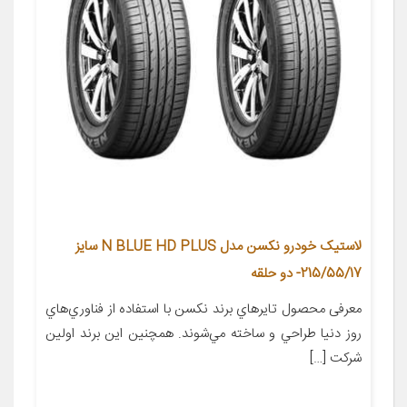
لاستیک خودرو نکسن مدل N BLUE HD PLUS سایز
215/55/17- دو حلقه
معرفی محصول تايرهاي برند نکسن با استفاده از فناوري‌هاي
روز دنيا طراحي و ساخته مي‌شوند. همچنين اين برند اولين
شرکت […]