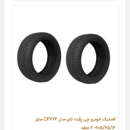
لاستیک خودرو جِی‌ پِلَنِت تایر مدل CP672 سایز
205/65/16- 2 حلقه