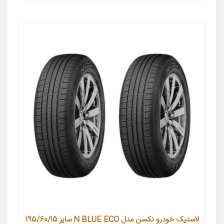
لاستیک خودرو نکسن مدل N BLUE ECO سایز 195/60/15