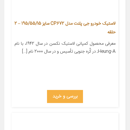
لاستیک خودرو جی پلنت مدل CP672 سایز 195/55/15 – 2
حلقه
معرفی محصول کمپانی لاستیک نکسن در سال 1942، با نام
Heung-A; در کُره­ جنوبی تأسیس و در سال 2000 نام […]
بررسی و خرید