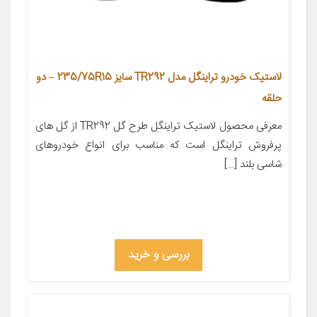
لاستیک خودرو تراینگل مدل TR292 سایز 235/75R15 – دو
حلقه
معرفی محصول لاستیک تراینگل طرح گل TR292 از گل های
پرفروش تراینگل است که مناسب برای انواع خودروهای
شاسی بلند […]
بررسی و خرید