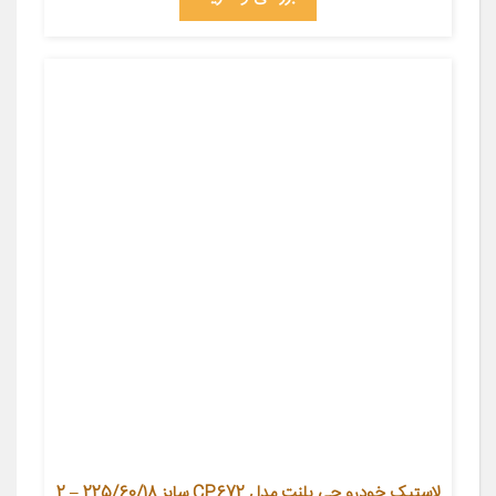
لاستیک خودرو جی پلنت مدل CP672 سایز 225/60/18 – 2