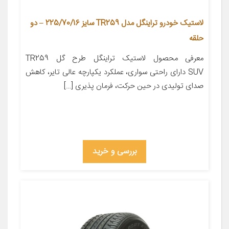
لاستیک خودرو تراینگل مدل TR259 سایز 225/70/16 – دو
حلقه
معرفی محصول لاستیک تراینگل طرح گل TR259
SUV دارای راحتی سواری، عملکرد یکپارچه عالی تایر، کاهش
صدای تولیدی در حین حرکت، فرمان پذیری […]
بررسی و خرید