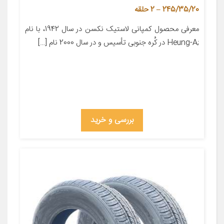
245/35/20 – 2 حلقه
معرفی محصول کمپانی لاستیک نکسن در سال 1942، با نام
;Heung-A در کُره­ جنوبی تأسیس و در سال 2000 نام […]
بررسی و خرید