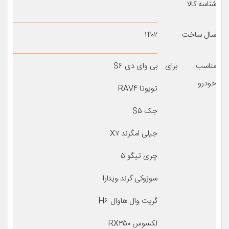
شناسه کالا
سال ساخت
۱۴۰۲
مناسب برای
بی وای دی S۶
خودرو
تویوتا RAV۴
جک S۵
جیلی امگرند X۷
چری تیگو ۵
سوزوکی گرند ویتارا
گریت وال هاوال H۶
لکسوس RX۳۵۰