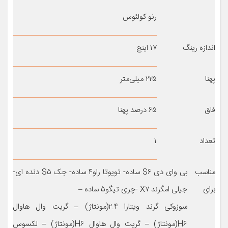
رنو کولئوس
اندازه رینگ
۱۷ اینچ
پهنا
۲۲۵ میلی‌متر
فاق
۶۵ درصد پهنا
تعداد
۱
مناسب
بی وای دی S۶ ساده- تویوتا راو۴ ساده- جک S۵ دنده ای-
برای
جیلی امگرند X۷ -چری تیگو۵ ساده –
سوزوکی گرند ویتارا ۲.۴(مونتاژ) – گریت وال هاوال
H۶(مونتاژ) – گریت وال هاوال H۶(مونتاژ) – لکسوس