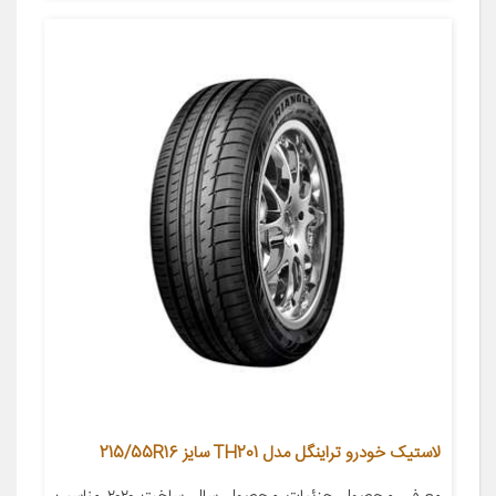
لاستیک خودرو تراینگل مدل TH201 سایز 215/55R16