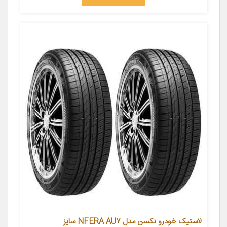
لاستیک خودرو نکسن مدل NFERA AU7 سایز