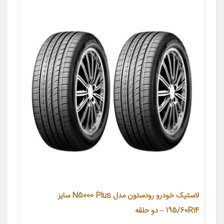
لاستیک خودرو رودستون مدل N5000 Plus سایز
195/60R14 – دو حلقه