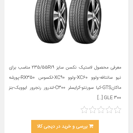
معرفی محصول لاستیک نکسن سایز 235/55R19 مناسب برای
نیو سانتافه-ولوو XC60-ولوو XC90-لکسوس RX350-پورشه
ماکانGTS-کیا سورنتو-کرایسلر C300-لندرور رنجرور ایوویک-بنز
GLE 300 […]
بررسی و خرید در دیجی کالا