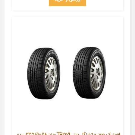
لاستیک خودرو تراینگل مدل TR259 سایز 235/50/18 – دو