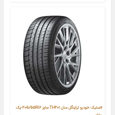
لاستیک خودرو تراینگل مدل TH201 سایز 205/55R16-یک