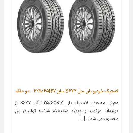
لاستیک خودرو بارز مدل S677 سایز 225/65R17 – دو حلقه
معرفی محصول لاستیک بارز 225/65R17 گل S677 از
تولیدات مرغوب و دیواره مستحکم شرکت تولیدی بارز
محسوب می شود . […]