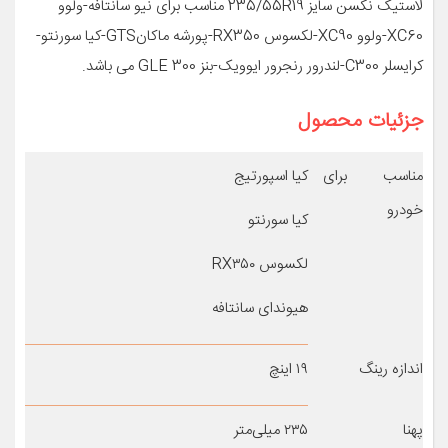
لاستیک نکسن سایز 235/55R19 مناسب برای نیو سانتافه-ولوو
XC60-ولوو XC90-لکسوس RX350-پورشه ماکانGTS-کیا سورنتو-
کرایسلر C300-لندرور رنجرور ایوویک-بنز GLE 300 می باشد.
جزئیات محصول
مناسب برای
کیا اسپورتیج
خودرو
کیا سورنتو
لکسوس RX۳۵۰
هیوندای سانتافه
اندازه رینگ
۱۹ اینچ
پهنا
۲۳۵ میلی‌متر