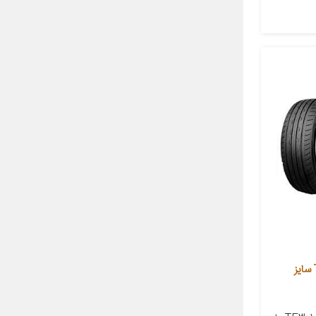
لاستیک خودرو تراینگل مدل TE301 سایز