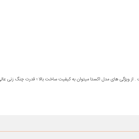
ومهو تایرز ساخت کشور کره جنوبی با تاریخ تولید سال 2020 است . از ویژگی های مدل اکستا میتوان به کیفیت ساخت بالا ؛ قدرت چنگ ز