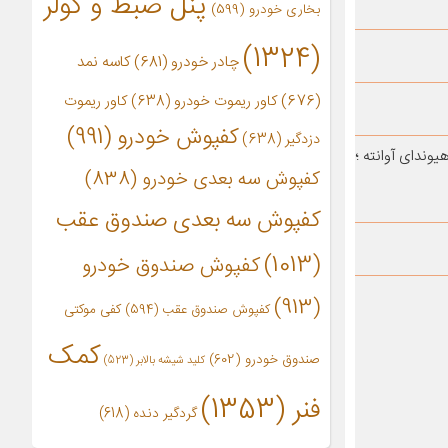
پنل ضبط و کولر
بخاری خودرو
(599)
(1324)
چادر خودرو
(681)
کاسه نمد
(676)
کاور ریموت خودرو
(638)
کاور ریموت
کفپوش خودرو
(991)
دزدگیر
(638)
یوندای آوانته ؛
کفپوش سه بعدی خودرو
(838)
کفپوش سه بعدی صندوق عقب
(1013)
کفپوش صندوق خودرو
(913)
کفپوش صندوق عقب
(594)
کفی موکتی
کمک
صندوق خودرو
(602)
کلید شیشه بالابر
(523)
فنر
(1353)
گردگیر دنده
(618)