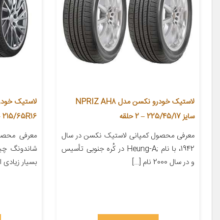
لاستیک خودرو نکسن مدل NPRIZ AH8
سایز 225/45/17 – 2 حلقه
215/65R16 – دو حلقه
معرفی محصول کمپانی لاستیک نکسن در سال
معرفی محصو
1942، با نام ;Heung-A در کُره­ جنوبی تأسیس
شاندونگ چین
و در سال 2000 نام […]
بسیار زیادی ا