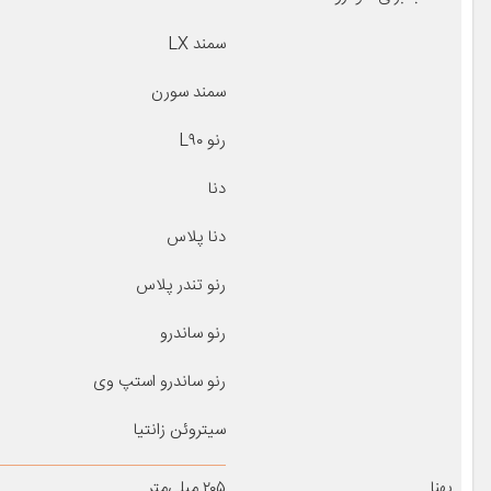
سمند LX
سمند سورن
رنو L۹۰
دنا
دنا پلاس
رنو تندر پلاس
رنو ساندرو
رنو ساندرو استپ وی
سیتروئن زانتیا
پهنا
۲۰۵ میلی‌متر