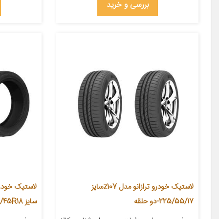
بررسی و خرید
لاستیک خودرو ترازانو مدل z107سایز
225/55/17-دو حلقه
سایز 225/45R18 – دو حلقه