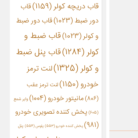
قاب دریچه کولر
(1159)
قاب
دور ضبط
(1023)
قاب دور ضبط
قاب ضبط و
و کولر
(1023)
کولر
(1284)
قاب پنل ضبط
و کولر
(1325)
لنت ترمز
خودرو
(1150)
لنت ترمز عقب
مانیتور خودرو
(1004)
(806)
وایر شمع
پخش کننده تصویری خودرو
(605)
(981)
پنل
پخش کننده خودرو
(553)
پلوس
(554)