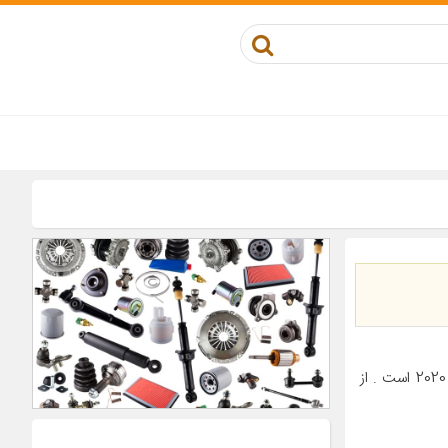
معرفی محصول لاستیک کومهو تایرز ساخت کشور کره جنوبی با تاریخ تولید سال 2020 است . از