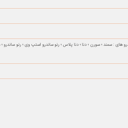
 های : سمند ؛ سورن ؛ دنا ؛ دنا پلاس ؛ رنو ساندرو استپ وی ؛ رنو ساندرو ؛ ه