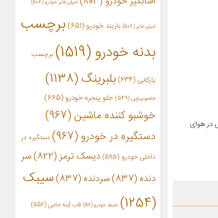
آفتابگیر خودرو
(803)
آمپلی فایر خودرو
(507)
برچسب
باربند خودرو
(651)
امپلی فایر
(507)
بدنه خودرو
(1519)
برچسب
بلبرینگ
(1138)
پارکابی
(634)
جلو پنجره خودرو
(665)
جاسوییچی
(549)
خوشبو کننده ماشین
(967)
نی عالی در هوای
دستگیره در خودرو
(967)
دستگیره در
دیسک ترمز
(822)
سر
داخلی خودرو
(595)
سیبک
دنده
(837)
سردنده
(837)
(1254)
قاب آینه جانبی
(556)
ضبط خودرو
(511)