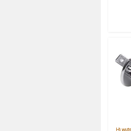
لوژن خودرو ووتسه مدل H1 wutse