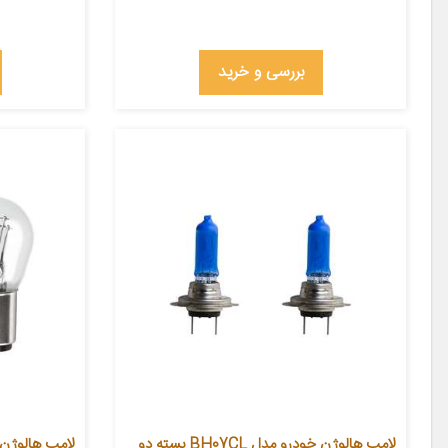
بررسی و خرید
لامپ هالوژن خودرو مدل BH07CL بسته دو
لامپ هالوژن خودرو م