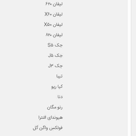
لیفان ۶۲۰
لیفان X۶۰
لیفان X۵۰
لیفان ۸۲۰
جک S۵
جک J۵
جک J۳
تیبا
کیا ریو
دنا
رنو مگان
هیوندای النترا
فولکس واگن گل