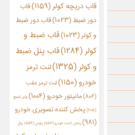
قاب دریچه کولر
(1159)
قاب
دور ضبط
(1023)
قاب دور ضبط
قاب ضبط و
و کولر
(1023)
کولر
(1284)
قاب پنل ضبط
و کولر
(1325)
لنت ترمز
خودرو
(1150)
لنت ترمز عقب
مانیتور خودرو
(1004)
(806)
وایر شمع
پخش کننده تصویری خودرو
(605)
(981)
پنل
پخش کننده خودرو
(553)
پلوس
(554)