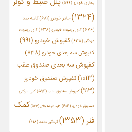
پنل ضبط و کولر
بخاری خودرو
(599)
(1324)
چادر خودرو
(681)
کاسه نمد
(676)
کاور ریموت خودرو
(638)
کاور ریموت
کفپوش خودرو
(991)
دزدگیر
(638)
کفپوش سه بعدی خودرو
(838)
کفپوش سه بعدی صندوق عقب
(1013)
کفپوش صندوق خودرو
(913)
کفپوش صندوق عقب
(594)
کفی موکتی
کمک
صندوق خودرو
(602)
کلید شیشه بالابر
(523)
فنر
(1353)
گردگیر دنده
(618)