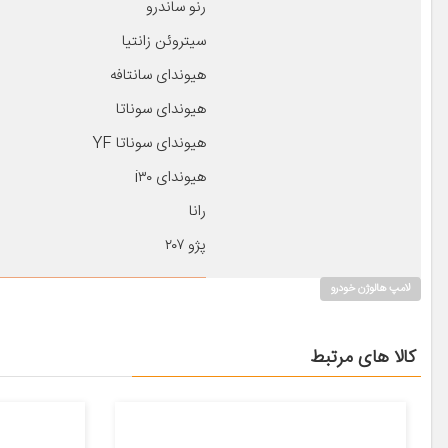
رنو ساندرو
سیتروئن زانتیا
هیوندای سانتافه
هیوندای سوناتا
هیوندای سوناتا YF
هیوندای i۳۰
رانا
پژو ۲۰۷
لامپ هالوژن خودرو
کالا های مرتبط