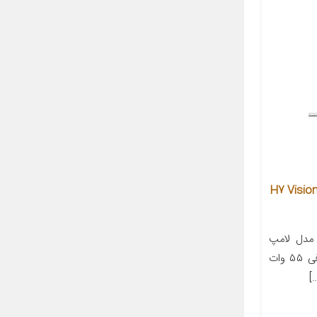
مپ هالوژن خودرو فیلیپس مدل H7 Vision
مدل لامپ
H۷ نوع لامپ هالوژن توان مصرفی ۵۵ وات
]