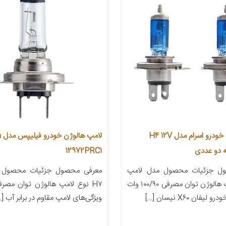
لامپ هالوژن خودرو اسرام مدل H4 12V
لا
12972PRC1
ل جزئیات محصول مدل لامپ
معرفی محصول جزئیات محصول 
H۴ نوع لامپ هالوژن توان مصرفی ۱۰۰/۹۰ وات
فان X۶۰ نیسان […]
ویژگی‌های لامپ مقاوم در برابر آب […