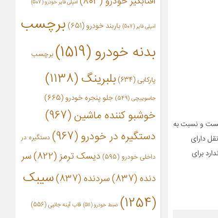
آفتابگیر خودرو
(803)
آمپلی فایر خودرو
(507)
برچسب
باربند خودرو
(651)
امپلی فایر
(507)
بدنه خودرو
(1519)
برچسب
بلبرینگ
(1138)
پارکابی
(634)
جلو پنجره خودرو
(665)
جاسوییچی
(549)
خوشبو کننده ماشین
(967)
اکت هست و نسبت به
دستگیره در خودرو
(967)
دستگیره در
قل دارای
دارد برای
دیسک ترمز
(822)
سر
داخلی خودرو
(595)
سیبک
دنده
(837)
سردنده
(837)
(1254)
قاب آینه جانبی
(556)
ضبط خودرو
(511)