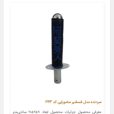
سردنده مدل شمشیر سامورایی کد 243
معرفی محصول جزئیات محصول ابعاد ۲۰x۸x۸ سانتی‌متر