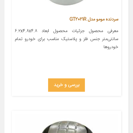
سردنده مومو مدل GT2021R
معرفی محصول جزئیات محصول ابعاد ۶.۲x۴.۸x۴.۸
سانتی‌متر جنس فلز و پلاستیک مناسب برای خودرو تمام
خودروها
بررسی و خرید