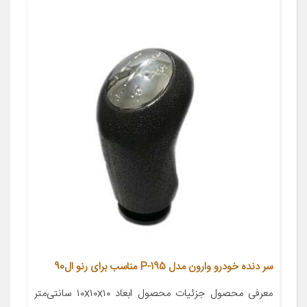
سر دنده خودرو وارون مدل P-195 مناسب برای رنو ال90
معرفی محصول جزئیات محصول ابعاد ۱۰x۱۰x۱۰ سانتی‌متر