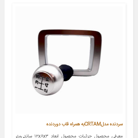
سردنده مدلCRTAMبه همراه قاب دوردنده
معرفی محصول جزئیات محصول ابعاد ۱۲x۸x۳ سانتی‌متر