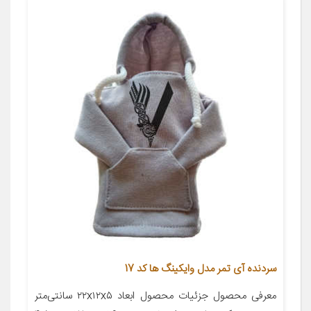
سردنده آی تمر مدل وایکینگ ها کد 17
معرفی محصول جزئیات محصول ابعاد ۲۲x۱۲x۵ سانتی‌متر