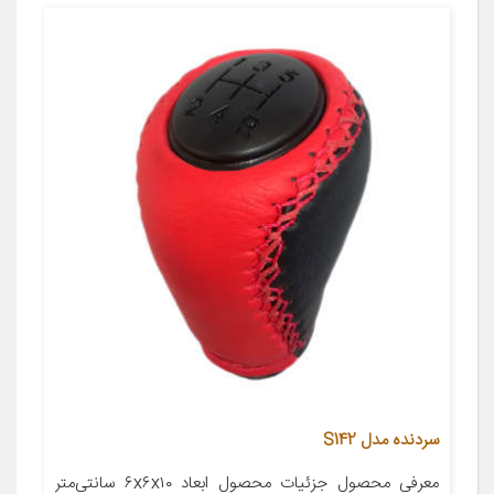
سردنده مدل S142
معرفی محصول جزئیات محصول ابعاد ۶x۶x۱۰ سانتی‌متر