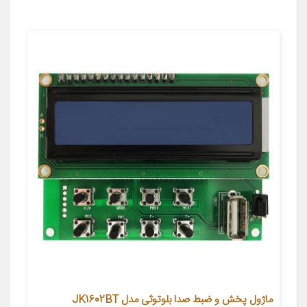
ماژول پخش و ضبط صدا بلوتوثی مدل JK1602BT