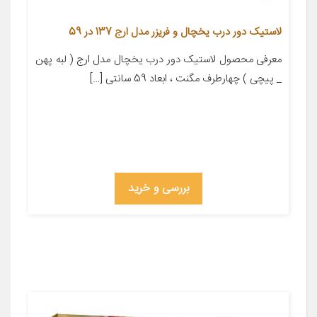
لاستیک دور درب یخچال و فریزر مدل ارج 137 در 59
معرفی محصول لاستیک دور درب یخچال مدل ارج ( لبه پهن
_ پیچی ) چهارطرف مگنت ، ابعاد 59 سانتی […]
بررسی و خرید