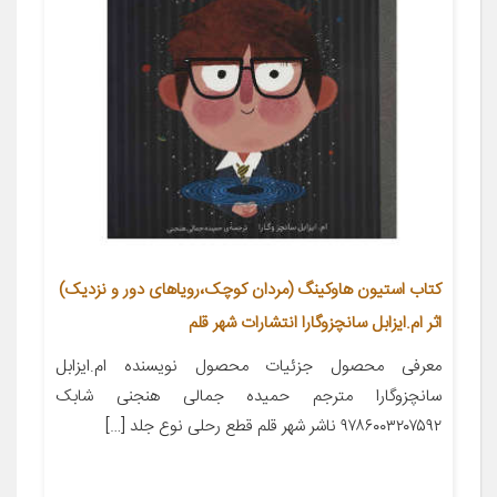
کتاب استیون هاوکینگ (مردان کوچک،رویاهای دور و نزدیک)
اثر ام.ایزابل سانچزوگارا انتشارات شهر قلم
معرفی محصول جزئیات محصول نویسنده ام.ایزابل
سانچزوگارا مترجم حمیده جمالی هنجنی شابک
۹۷۸۶۰۰۳۲۰۷۵۹۲ ناشر شهر قلم قطع رحلی نوع جلد […]