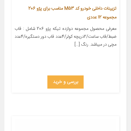
تزیینات داخلی خودرو کد M53 مناسب برای پژو 206
مجموعه 12 عددی
معرفی محصول مجموعه دوازده تیکه پژو 206 شامل : قاب
ضبط/قاب ساعت/2دریچه کولر/4عدد قاب دور دستگیره/4عدد
مچی در میباشد. رنگ […]
بررسی و خرید