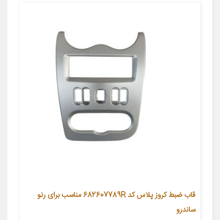
قاب ضبط کروز پلاس کد 682607789R مناسب برای رنو
ساندرو