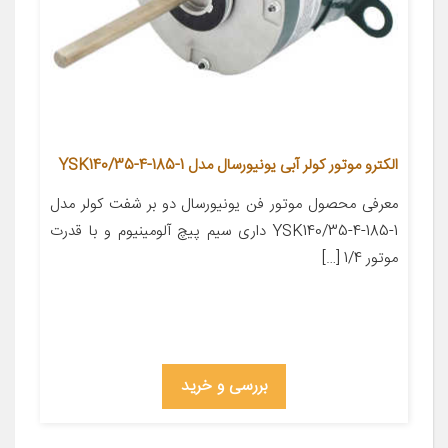
الکترو موتور کولر آبی یونیورسال مدل YSK140/35-4-185-1
معرفی محصول موتور فن یونیورسال دو بر شفت کولر مدل
YSK140/35-4-185-1 داری سیم پیچ آلومینیوم و با قدرت
موتور 1/4 […]
بررسی و خرید