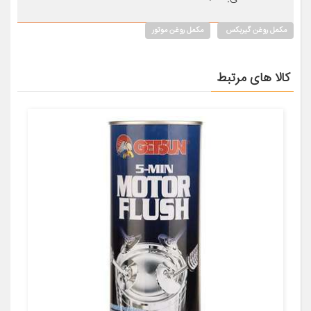
مکمل روغن گیربکس
مکمل روغن موتور
کالا های مرتبط