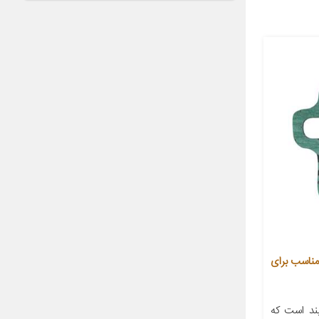
ر دریچه گاز یدک چی کد 50127 مناسب برای
ند است که