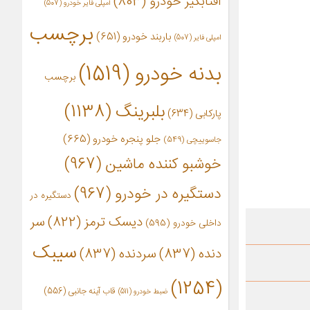
آفتابگیر خودرو
(803)
آمپلی فایر خودرو
(507)
برچسب
باربند خودرو
(651)
امپلی فایر
(507)
بدنه خودرو
(1519)
برچسب
بلبرینگ
(1138)
پارکابی
(634)
جلو پنجره خودرو
(665)
جاسوییچی
(549)
خوشبو کننده ماشین
(967)
دستگیره در خودرو
(967)
دستگیره در
دیسک ترمز
(822)
سر
داخلی خودرو
(595)
سیبک
دنده
(837)
سردنده
(837)
(1254)
قاب آینه جانبی
(556)
ضبط خودرو
(511)