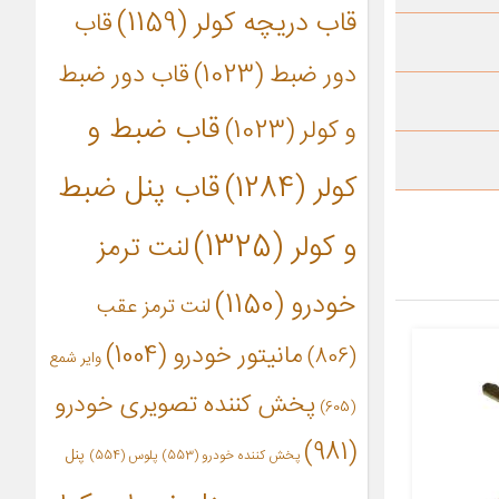
قاب دریچه کولر
(1159)
قاب
دور ضبط
(1023)
قاب دور ضبط
قاب ضبط و
و کولر
(1023)
کولر
(1284)
قاب پنل ضبط
و کولر
(1325)
لنت ترمز
خودرو
(1150)
لنت ترمز عقب
مانیتور خودرو
(1004)
(806)
وایر شمع
پخش کننده تصویری خودرو
(605)
(981)
پنل
پخش کننده خودرو
(553)
پلوس
(554)