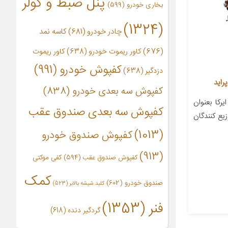
پنل ضبط و کولر
بخاری خودرو
(599)
(1324)
چادر خودرو
(681)
کاسه نمد
(676)
کاور ریموت خودرو
(638)
کاور ریموت
کفپوش خودرو
(991)
دزدگیر
(638)
کفپوش سه بعدی خودرو
(838)
کا بعنوان
کفپوش سه بعدی صندوق عقب
زیع کنندگان
(1013)
کفپوش صندوق خودرو
(913)
کفپوش صندوق عقب
(594)
کفی موکتی
کمک
صندوق خودرو
(602)
کلید شیشه بالابر
(523)
فنر
(1353)
گردگیر دنده
(618)