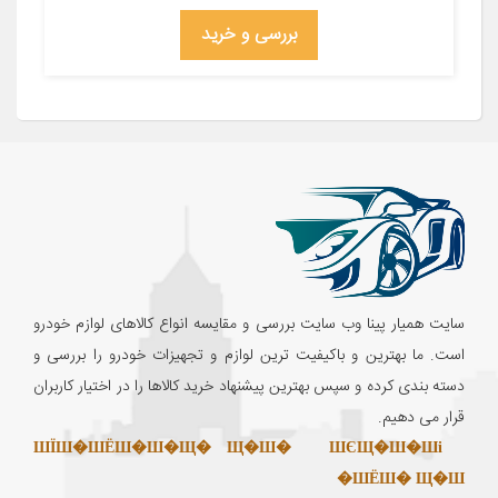
بررسی و خرید
سایت همیار پینا وب سایت بررسی و مقایسه انواع کالاهای لوازم خودرو
است. ما بهترین و باکیفیت ترین لوازم و تجهیزات خودرو را بررسی و
دسته بندی کرده و سپس بهترین پیشنهاد خرید کالاها را در اختیار کاربران
قرار می دهیم.
ШЇШ�ШЁШ�Ш�Щ� Щ�Ш�
ШЄЩ�Ш�Ші
ШЁШ� Щ�Ш�