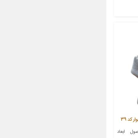
کد 39
ل ابعاد