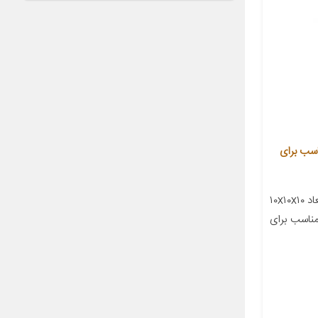
درو وارون مدل D-21 مناسب برای
معرفی محصول جزئیات محصول ابعاد ۱۰x۱۰x۱۰
ناسب برای