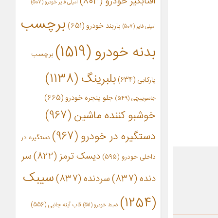
آفتابگیر خودرو
(803)
آمپلی فایر خودرو
(507)
برچسب
باربند خودرو
(651)
امپلی فایر
(507)
بدنه خودرو
(1519)
برچسب
بلبرینگ
(1138)
پارکابی
(634)
جلو پنجره خودرو
(665)
جاسوییچی
(549)
خوشبو کننده ماشین
(967)
دستگیره در خودرو
(967)
دستگیره در
دیسک ترمز
(822)
سر
داخلی خودرو
(595)
سیبک
دنده
(837)
سردنده
(837)
(1254)
قاب آینه جانبی
(556)
ضبط خودرو
(511)