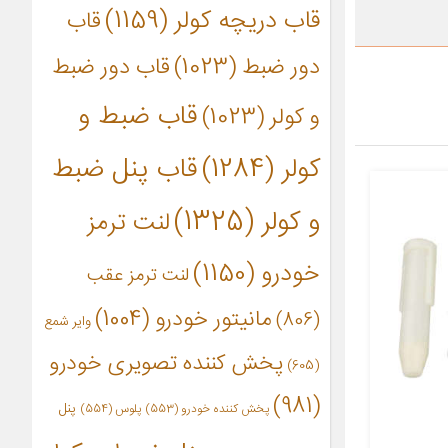
قاب دریچه کولر
(1159)
قاب
دور ضبط
(1023)
قاب دور ضبط
قاب ضبط و
و کولر
(1023)
کولر
(1284)
قاب پنل ضبط
و کولر
(1325)
لنت ترمز
خودرو
(1150)
لنت ترمز عقب
مانیتور خودرو
(1004)
(806)
وایر شمع
پخش کننده تصویری خودرو
(605)
(981)
پنل
پخش کننده خودرو
(553)
پلوس
(554)