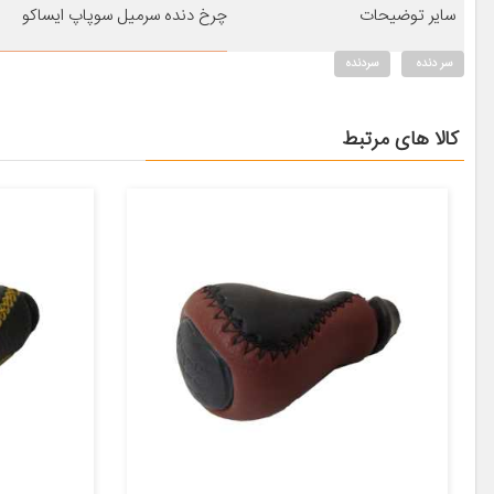
سایر توضیحات
چرخ دنده سرمیل سوپاپ ایساکو
سر دنده
سردنده
کالا های مرتبط