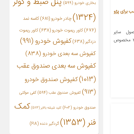
پنل ضبط و کولر
بخاری خودرو
(599)
 خودرو مدل PT1 مناسب برای پژو
(1324)
چادر خودرو
(681)
کاسه نمد
(676)
کاور ریموت خودرو
(638)
کاور ریموت
ول سایر
کفپوش خودرو
(991)
توضیحات مناسب خودرو پژو ۲۰۶ مخصوص
دزدگیر
(638)
کفپوش سه بعدی خودرو
(838)
کفپوش سه بعدی صندوق عقب
(1013)
کفپوش صندوق خودرو
(913)
کفپوش صندوق عقب
(594)
کفی موکتی
کمک
صندوق خودرو
(602)
کلید شیشه بالابر
(523)
فنر
(1353)
گردگیر دنده
(618)