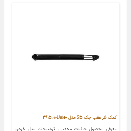
کمک فنر عقب جک S5 مدل 2915010U1510
معرفی محصول جزئیات محصول توضیحات مدل خودرو