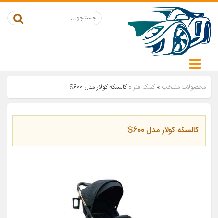
محصولات منتخب
»
کمک فنر
»
کالسکه کولار مدل S600
کالسکه کولار مدل S600