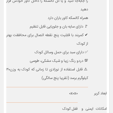
را جابه‌جا کنید و یا کل کالسکه را داخل کاور خودش قرار
دهید
همراه کالسکه کاور باران دارد
🚩 دارای سایه بان و جلوپایی قابل تنظیم
✔ کمربند با قابلیت پنج نقطه اتصال برای محافظت بهتر
از کودک
✅ دارای سبد برای حمل وسائل کودک
💯 دردو رنگ زیبا و شیک مشکی، طوسی
⚠️ قابل استفاده از نوزادی تا زمانی که کودک به وزن۳۰
کیلوگرم برسد (تقریبا پنج سالگی)
ابعاد کریر
۰x۰x۰
امکانات ایمنی و
قفل کودک