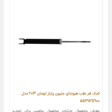
کمک فنر عقب هیوندای جنیون پارتز توسان 2013 مدل
553112S900
معرفی محصول جزئیات محصول مناسب برای خودرو