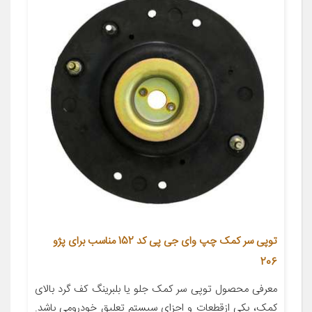
توپی سر کمک چپ وای جی پی کد 152 مناسب برای پژو
206
معرفی محصول توپی سر کمک جلو یا بلبرینگ کف گرد بالای
کمک، یکی ازقطعات و اجزای سیستم تعلیق خودرومی باشد.