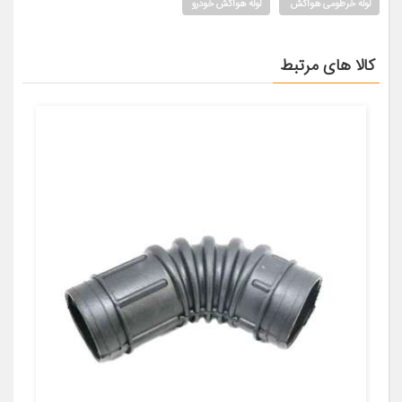
لوله خرطومی هواکش
لوله هواکش خودرو
کالا های مرتبط