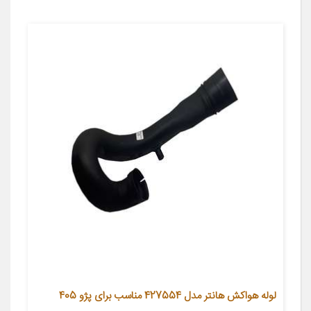
لوله هواکش هانتر مدل 427554 مناسب برای پژو 405