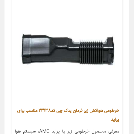
خرطومی هواکش زیر فرمان یدک چی کد23138 مناسب برای
پراید
معرفی محصول خرطومی زیر پا پراید AMG، سیستم هوا