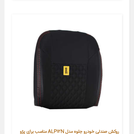
روکش صندلی خودرو جلوه مدل ALP12N مناسب برای پژو