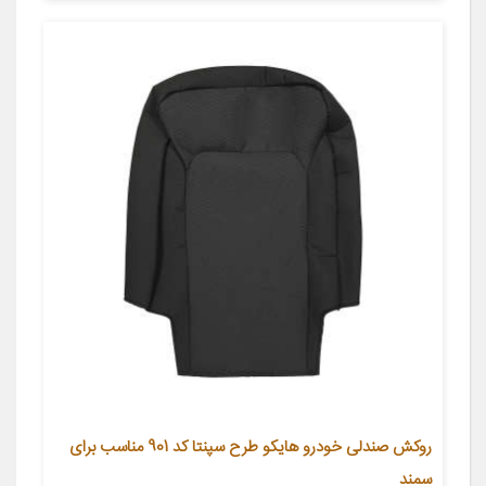
روکش صندلی خودرو هايکو طرح سپنتا کد 901 مناسب برای
سمند