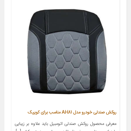
روکش صندلی خودرو مدل AH81 مناسب برای کوییک
معرفی محصول روکش صندلی اتومبیل باید علاوه بر زیبایی