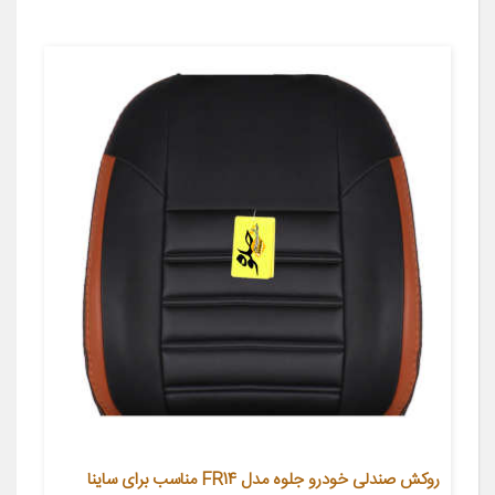
روکش صندلی خودرو جلوه مدل FR14 مناسب برای ساینا