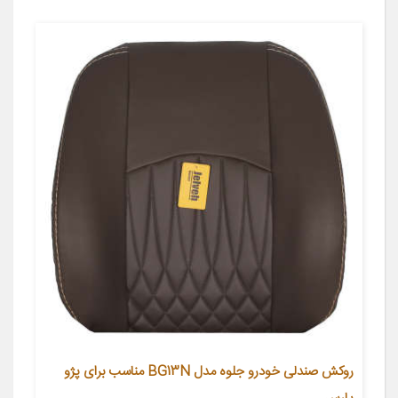
روکش صندلی خودرو جلوه مدل BG13N مناسب برای پژو