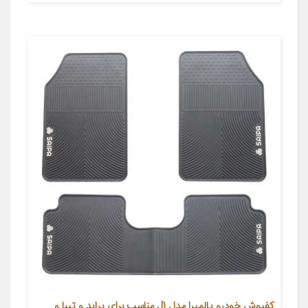
کفپوش خودرو پالمیرا مدل J1 مناسب برای پراید و تیبا و