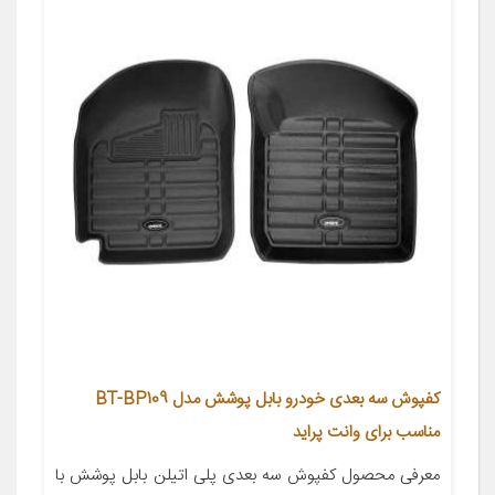
کفپوش سه بعدی خودرو بابل پوشش مدل BT-BP109
مناسب برای وانت پراید
معرفی محصول کفپوش سه بعدی پلی اتیلن بابل پوشش با