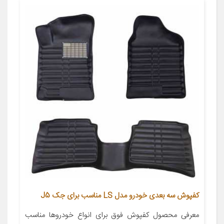
کفپوش سه بعدی خودرو مدل LS مناسب برای جک J5
معرفی محصول کفپوش فوق برای انواع خودروها مناسب