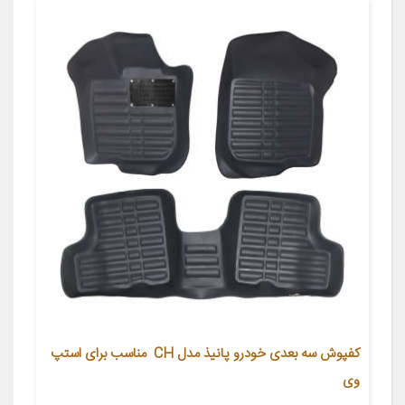
کفپوش سه بعدی خودرو پانیذ مدل CH مناسب برای استپ
وی