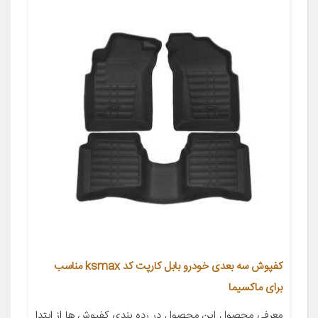
کفپوش سه بعدی خودرو بابل کارپت کد ksmax مناسب
برای ماکسیما
معرفی محصول این محصول در رده بندی کفپوش ها از ابتدا