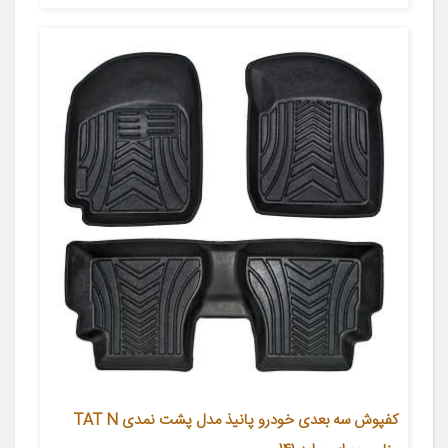
کفپوش سه بعدی خودرو پانیذ مدل پشت نمدی TAT N