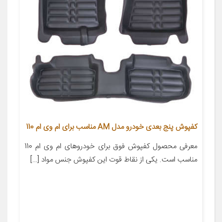
کفپوش پنج بعدی خودرو مدل AM مناسب برای ام وی ام 110
معرفی محصول کفپوش فوق برای خودروهای ام وی ام 110
مناسب است. یکی از نقاط قوت این کفپوش جنس مواد […]