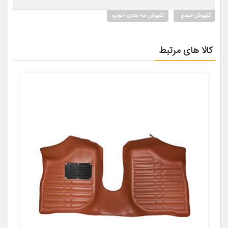
کفپوش خودرو
کفپوش سه بعدی خودرو
کالا های مرتبط