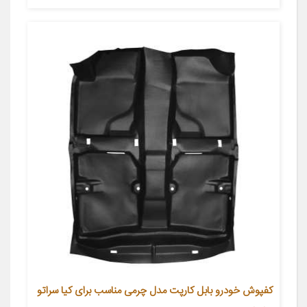
کفپوش خودرو بابل کارپت مدل چرمی مناسب برای کیا سراتو