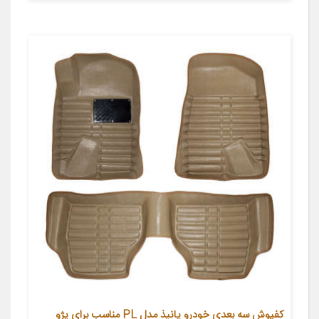
کفپوش سه بعدی خودرو پانیذ مدل PL مناسب برای پژو