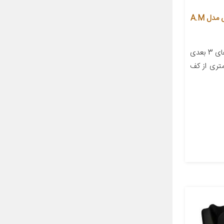
کفپوش پنج بعدی خودرو زرین فرش مدل A.M
معرفی محصول بر خلاف کفپوش های 3 بعدی
متری از کف