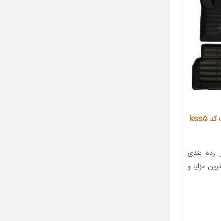
کفپوش سه بعدی خودرو بابل کارپت کد kss5
رده بندی
ین مزایا و