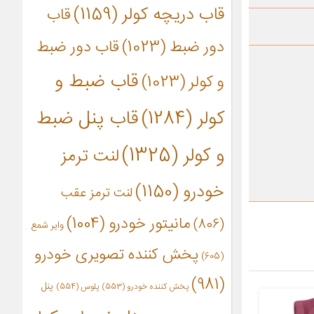
قاب دریچه کولر
(1159)
قاب
دور ضبط
(1023)
قاب دور ضبط
قاب ضبط و
و کولر
(1023)
کولر
(1284)
قاب پنل ضبط
و کولر
(1325)
لنت ترمز
خودرو
(1150)
لنت ترمز عقب
مانیتور خودرو
(1004)
(806)
وایر شمع
پخش کننده تصویری خودرو
(605)
(981)
پنل
پخش کننده خودرو
(553)
پلوس
(554)