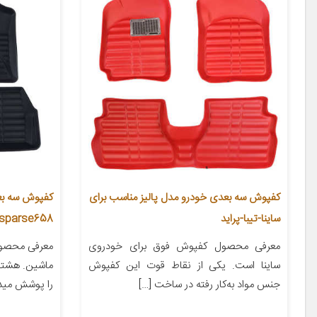
کفپوش سه بعدی خودرو مدل پالیز مناسب برای
کفپوش سه بعد
ساینا-تیبا-پراید
ksparse658 مناسب برای پژو پ
معرفی محصول کفپوش فوق برای خودروی
معرفی محصول 
ساینا است. یکی از نقاط قوت این کفپوش
ماشین. هشتا
جنس مواد به‌کار رفته در ساخت […]
را پوشش میده