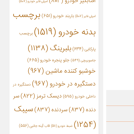
آفتابگیر خودرو
(803)
آمپلی فایر خودرو
(507)
برچسب
باربند خودرو
(651)
امپلی فایر
(507)
بدنه خودرو
(1519)
برچسب
بلبرینگ
(1138)
پارکابی
(634)
جلو پنجره خودرو
(665)
جاسوییچی
(549)
خوشبو کننده ماشین
(967)
دستگیره در خودرو
(967)
دستگیره در
دیسک ترمز
(822)
سر
داخلی خودرو
(595)
سیبک
دنده
(837)
سردنده
(837)
(1254)
قاب آینه جانبی
(556)
ضبط خودرو
(511)