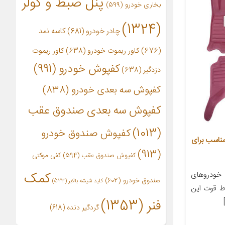
پنل ضبط و کولر
بخاری خودرو
(599)
(1324)
چادر خودرو
(681)
کاسه نمد
(676)
کاور ریموت خودرو
(638)
کاور ریموت
کفپوش خودرو
(991)
دزدگیر
(638)
کفپوش سه بعدی خودرو
(838)
کفپوش سه بعدی صندوق عقب
(1013)
کفپوش صندوق خودرو
وش سه بعدی خودرو مدل AM مناسب برای
(913)
کفپوش صندوق عقب
(594)
کفی موکتی
کمک
خودروهای
صندوق خودرو
(602)
کلید شیشه بالابر
(523)
ط قوت این
فنر
(1353)
گردگیر دنده
(618)