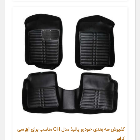
کفپوش سه بعدی خودرو پانیذ مدل CH مناسب برای اچ سی
کراس