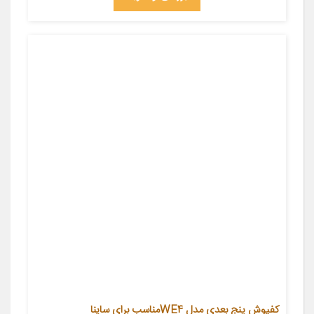
کفپوش پنج بعدی مدل WE4مناسب برای ساینا