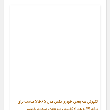
کفپوش سه بعدی خودرو مکس مدل SS-65 مناسب برای
پراید 141 به همراه کفپوش سه بعدی صندوق خودرو