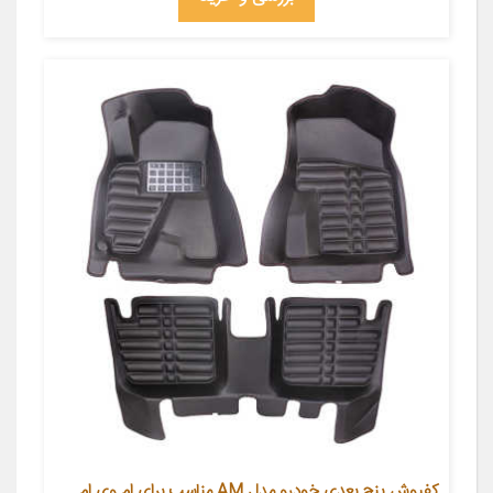
کفپوش پنج بعدی خودرو مدل AM مناسب برای ام وی ام