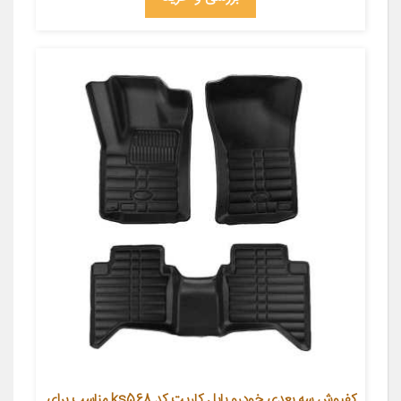
کفپوش سه بعدی خودرو بابل کارپت کد ks568 مناسب برای