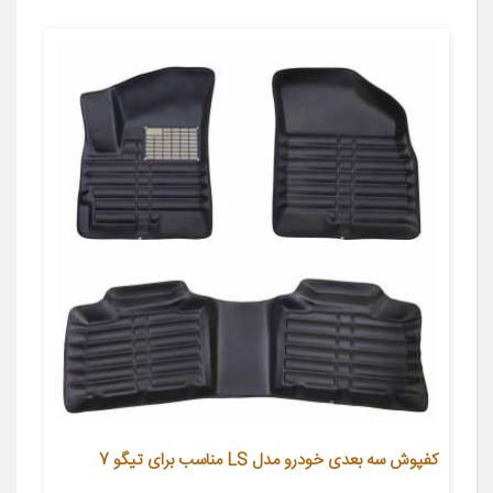
کفپوش سه بعدی خودرو مدل LS مناسب برای تیگو 7