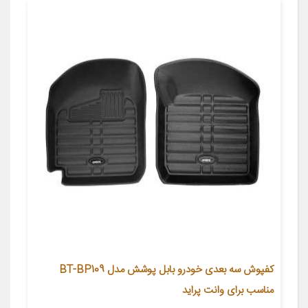
کفپوش سه بعدی خودرو بابل پوشش مدل BT-BP109
مناسب برای وانت پراید