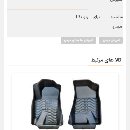
مناسب برای
رنو L۹۰
خودرو
کفپوش خودرو
کفپوش سه بعدی خودرو
کالا های مرتبط