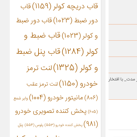
قاب دریچه کولر
(1159)
قاب
دور ضبط
(1023)
قاب دور ضبط
قاب ضبط و
و کولر
(1023)
کولر
(1284)
قاب پنل ضبط
و کولر
(1325)
لنت ترمز
مدت_ با افتخار
خودرو
(1150)
لنت ترمز عقب
مانیتور خودرو
(1004)
(806)
وایر شمع
پخش کننده تصویری خودرو
(605)
(981)
پنل
پخش کننده خودرو
(553)
پلوس
(554)