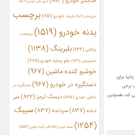
آفتابگیر خودرو
(803)
آمپلی فایر خودرو
(507)
برچسب
باربند خودرو
(651)
امپلی فایر
(507)
بدنه خودرو
(1519)
برچسب
بلبرینگ
(1138)
پارکابی
(634)
جلو پنجره خودرو
(665)
جاسوییچی
(549)
خوشبو کننده ماشین
(967)
انیذ برای
دستگیره در خودرو
(967)
دستگیره در
ف برخی
می کند، همچنین
دیسک ترمز
(822)
سر
داخلی خودرو
(595)
سیبک
دنده
(837)
سردنده
(837)
(1254)
قاب آینه جانبی
(556)
ضبط خودرو
(511)