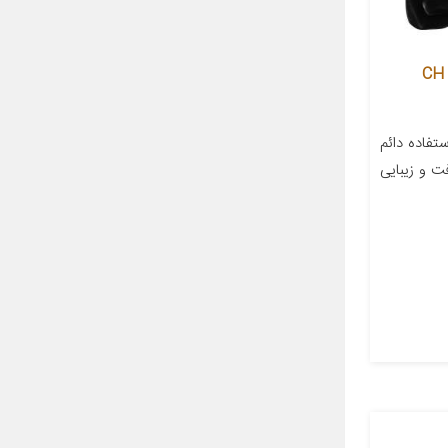
کفپوش سه بعدی خودرو پانیذ مدل CH
تفاده دائم
ت و زیبایی