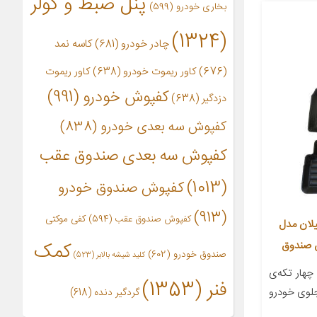
پنل ضبط و کولر
بخاری خودرو
(599)
(1324)
چادر خودرو
(681)
کاسه نمد
(676)
کاور ریموت خودرو
(638)
کاور ریموت
کفپوش خودرو
(991)
دزدگیر
(638)
کفپوش سه بعدی خودرو
(838)
کفپوش سه بعدی صندوق عقب
(1013)
کفپوش صندوق خودرو
(913)
کفپوش صندوق عقب
(594)
کفی موکتی
لان مدل
کمک
صندوق خودرو
(602)
کلید شیشه بالابر
(523)
هار تکه‌ی
فنر
(1353)
جلوی خودرو
گردگیر دنده
(618)