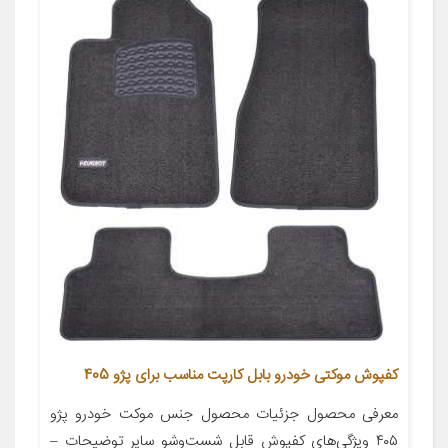
کفپوش موکتی خودرو بابل کارپت مناسب برای پژو 405
معرفی محصول جزئیات محصول جنس موکت خودرو پژو
۴۰۵ ویژگی‌های کفپوش قابل شست‌وشو سایر توضیحات –