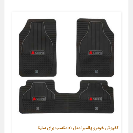
کفپوش خودرو پالمیرا مدل 01 مناسب برای ساینا