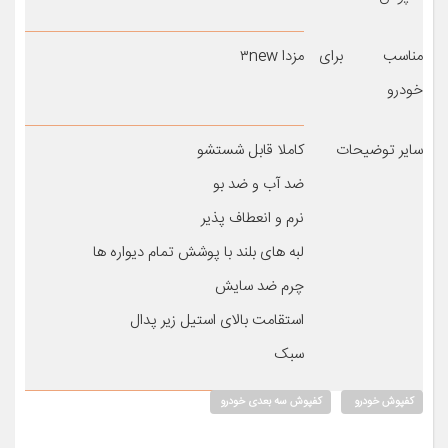
مناسب برای
مزدا ۳new
خودرو
سایر توضیحات
کاملا قابل شستشو
ضد آب و ضد بو
نرم و انعطاف پذیر
لبه های بلند با پوشش تمام دیواره ها
چرم ضد سایش
استقامت بالای استیل زیر پدال
سبک
کفپوش خودرو
کفپوش سه بعدی خودرو