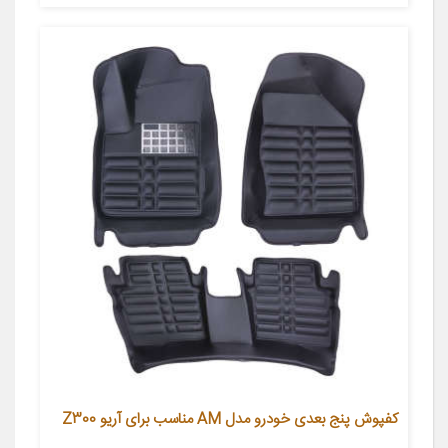
کفپوش پنج بعدی خودرو مدل AM مناسب برای آریو Z300