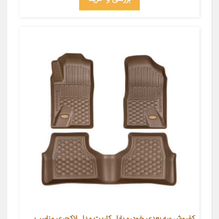
کفپوش سه بعدی خودرو بابل کارپت مدل لاکچری مناسب