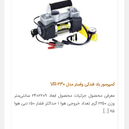
کمپرسور باد فندکی واستر مدل VR-230
معرفی محصول جزئیات محصول ابعاد ۹×۲۲×۲۴ سانتی‌متر
وزن ۲۲۵۰ گرم تعداد خروجی هوا ۱ حداکثر فشار ۱۵۰ دبی هوا
۸۵ […]