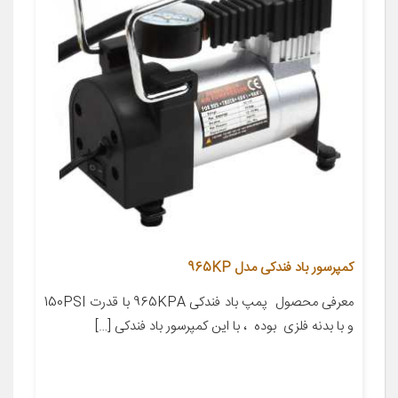
کمپرسور باد فندکی مدل 965KP
معرفی محصول پمپ باد فندکی 965KPA با قدرت 150PSI
و با بدنه فلزی بوده ، با این کمپرسور باد فندکی […]