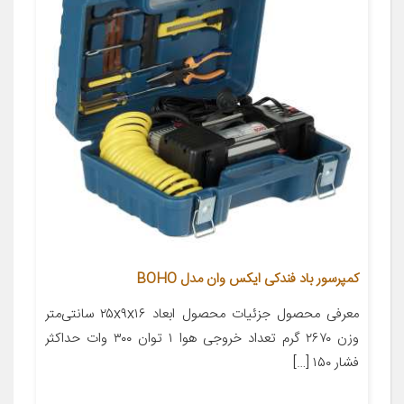
کمپرسور باد فندکی ایکس وان مدل BOHO
معرفی محصول جزئیات محصول ابعاد ۲۵x۹x۱۶ سانتی‌متر
وزن ۲۶۷۰ گرم تعداد خروجی هوا ۱ توان ۳۰۰ وات حداکثر
فشار ۱۵۰ […]