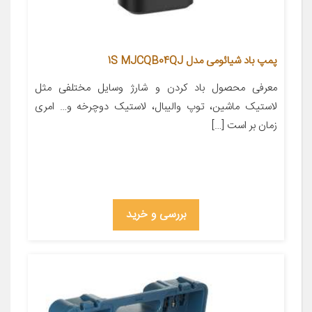
پمپ باد شیائومی مدل 1S MJCQB04QJ
معرفی محصول باد کردن و شارژ وسایل مختلفی مثل
لاستیک ماشین، توپ والیبال، لاستیک دوچرخه و… امری
زمان بر است […]
بررسی و خرید