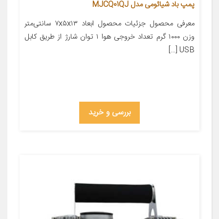
پمپ باد شیائومی مدل MJCQ01QJ
معرفی محصول جزئیات محصول ابعاد ۷x۵x۱۳ سانتی‌متر
وزن ۱۰۰۰ گرم تعداد خروجی هوا ۱ توان شارژ از طریق کابل
USB […]
بررسی و خرید