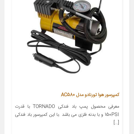
کمپرسور هوا تورنادو مدل AC580
معرفی محصول پمپ باد فندکی TORNADO با قدرت
150PSI و با بدنه فلزی می باشد .با این کمپرسور باد فندکی
[…]