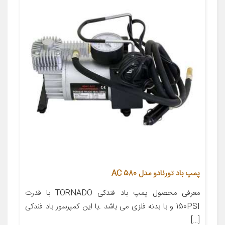
پمپ باد تورنادو مدل AC 580
معرفی محصول پمپ باد فندکی TORNADO با قدرت
150PSI و با بدنه فلزی می باشد .با این کمپرسور باد فندکی
[…]