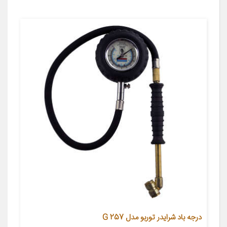
درجه باد شرایدر توربو مدل G 257