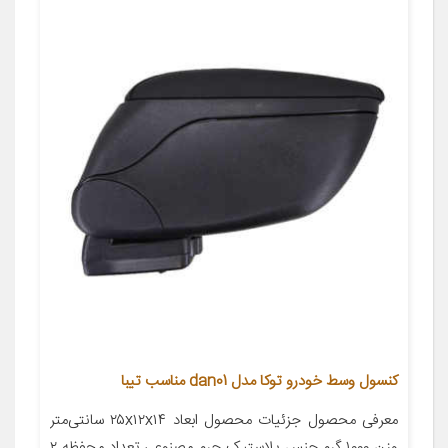
کنسول وسط خودرو توکا مدل dan01 مناسب تیبا
معرفی محصول جزئیات محصول ابعاد ۲۵x۱۲x۱۴ سانتی‌متر
وزن ۱۰۰۰ گرم جنس پلاستیک چرم مصنوعی تعداد محفظه ۲