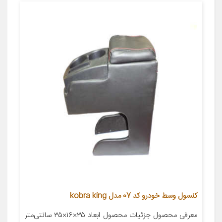
کنسول وسط خودرو کد 07 مدل kobra king
معرفی محصول جزئیات محصول ابعاد ۳۵×۱۶×۳۵ سانتی‌متر