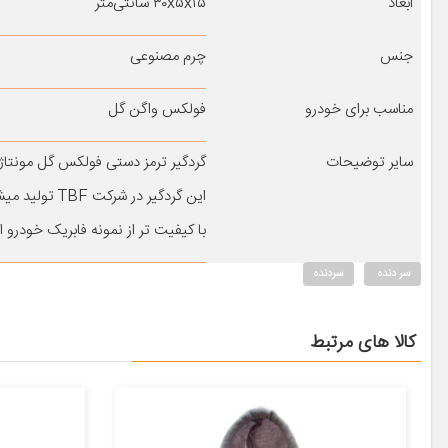
ابعاد
۳۰x۵x۱۵ سانتی‌متر
جنس
چرم مصنوعی
مناسب برای خودرو
فولکس واگن گل
سایر توضیحات
گردگیر ترمز دستی فولکس گل مونتاژ
این گردگیر در شرکت TBF تولید میشود
با کیفیت تر از نمونه فابریک خودر
سر دنده
سردنده
کالا های مرتبط