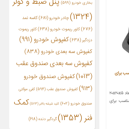
پنل ضبط و کولر
بخاری خودرو
(599)
(1324)
چادر خودرو
(681)
کاسه نمد
(676)
کاور ریموت خودرو
(638)
کاور ریموت
کفپوش خودرو
(991)
دزدگیر
(638)
کفپوش سه بعدی خودرو
(838)
کفپوش سه بعدی صندوق عقب
نده کروز مدل 1122 مناسب برای
(1013)
کفپوش صندوق خودرو
(913)
کفپوش صندوق عقب
(594)
کفی موکتی
معرفی محصول جزئیات محصول ابعاد ۲۰x۲۰x۵
کمک
ناسب برای
صندوق خودرو
(602)
کلید شیشه بالابر
(523)
فنر
(1353)
گردگیر دنده
(618)