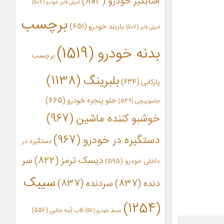
آفتابگیر خودرو
(803)
آمپلی فایر خودرو
(507)
برچسب
باربند خودرو
(651)
امپلی فایر
(507)
بدنه خودرو
(1519)
برچسب
بلبرینگ
(1138)
پارکابی
(634)
جلو پنجره خودرو
(665)
جاسوییچی
(549)
خوشبو کننده ماشین
(967)
دستگیره در خودرو
(967)
دستگیره در
دیسک ترمز
(822)
سر
داخلی خودرو
(595)
سیبک
دنده
(837)
سردنده
(837)
(1254)
قاب آینه جانبی
(556)
ضبط خودرو
(511)