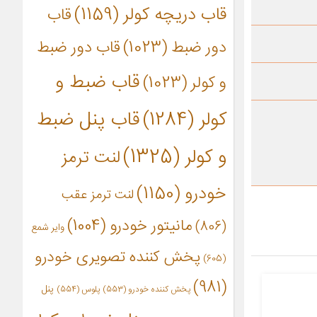
قاب دریچه کولر
(1159)
قاب
دور ضبط
(1023)
قاب دور ضبط
قاب ضبط و
و کولر
(1023)
کولر
(1284)
قاب پنل ضبط
و کولر
(1325)
لنت ترمز
خودرو
(1150)
لنت ترمز عقب
مانیتور خودرو
(1004)
(806)
وایر شمع
پخش کننده تصویری خودرو
(605)
(981)
پنل
پخش کننده خودرو
(553)
پلوس
(554)