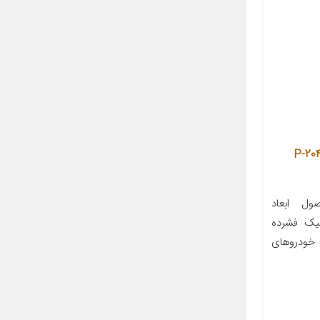
ل مدل P-204-CRM
ل ابعاد
استیک فشرده
کروم مناسب برای خودرو پژو ۴۰۵ خودروهای