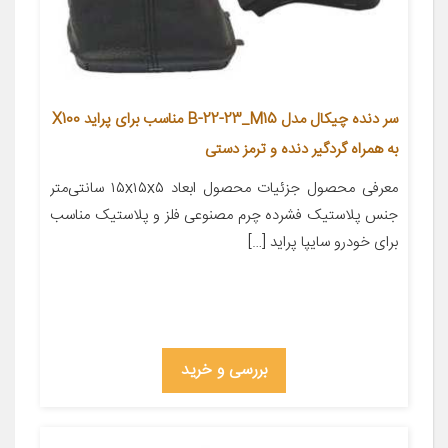
سر دنده چیکال مدل B-22-23_M15 مناسب برای پراید X100
به همراه گردگیر دنده و ترمز دستی
معرفی محصول جزئیات محصول ابعاد ۱۵x۱۵x۵ سانتی‌متر
جنس پلاستیک فشرده چرم مصنوعی فلز و پلاستیک مناسب
برای خودرو سایپا پراید […]
بررسی و خرید