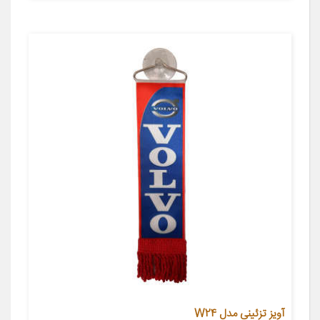
آویز تزئینی مدل W24