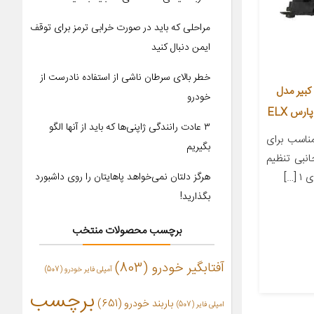
مراحلی که باید در صورت خرابی ترمز برای توقف
ایمن دنبال کنید
خطر بالای سرطان ناشی از استفاده نادرست از
کبیر مدل
خودرو
۳ عادت رانندگی ژاپنی‌ها که باید از آنها الگو
اسب برای
بگیریم
انبی تنظیم
…]
هرگز دلتان نمی‌خواهد پاهایتان را روی داشبورد
بگذارید!
برچسب محصولات منتخب
آفتابگیر خودرو
(803)
آمپلی فایر خودرو
(507)
برچسب
باربند خودرو
(651)
امپلی فایر
(507)