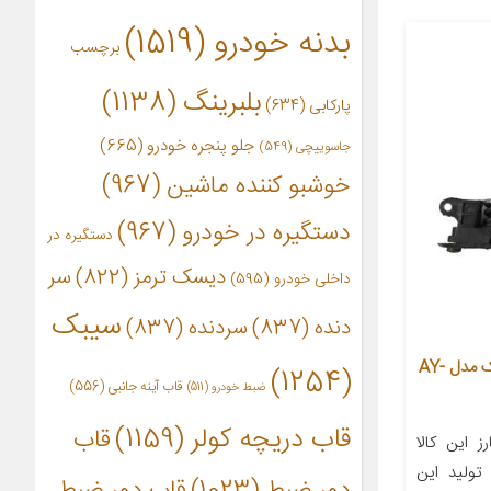
بدنه خودرو
(1519)
برچسب
بلبرینگ
(1138)
پارکابی
(634)
جلو پنجره خودرو
(665)
جاسوییچی
(549)
خوشبو کننده ماشین
(967)
دستگیره در خودرو
(967)
دستگیره در
دیسک ترمز
(822)
سر
داخلی خودرو
(595)
سیبک
دنده
(837)
سردنده
(837)
اسکلت آینه جانبی راست آراکس یدک مدل AY-
(1254)
قاب آینه جانبی
(556)
ضبط خودرو
(511)
قاب دریچه کولر
(1159)
قاب
 این کالا
 تولید این
دور ضبط
(1023)
قاب دور ضبط