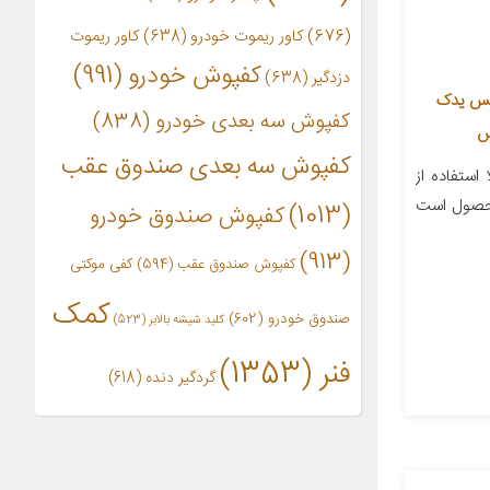
(676)
کاور ریموت خودرو
(638)
کاور ریموت
کفپوش خودرو
(991)
دزدگیر
(638)
اکس یدک
کفپوش سه بعدی خودرو
(838)
کفپوش سه بعدی صندوق عقب
استفاده از
محصول است
(1013)
کفپوش صندوق خودرو
(913)
کفپوش صندوق عقب
(594)
کفی موکتی
کمک
صندوق خودرو
(602)
کلید شیشه بالابر
(523)
فنر
(1353)
گردگیر دنده
(618)