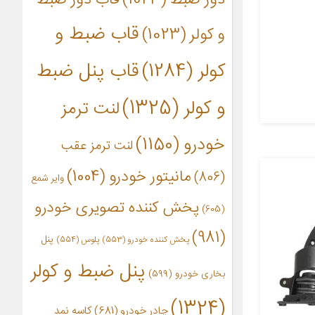
قاب ضبط و
و کولر
(1023)
کولر
(1284)
قاب پنل ضبط
و کولر
(1325)
لنت ترمز
خودرو
(1150)
لنت ترمز عقب
مانیتور خودرو
(1004)
(806)
وایر شمع
پخش کننده تصویری خودرو
(605)
(981)
پنل
پخش کننده خودرو
(553)
پلوس
(554)
پنل ضبط و کولر
بخاری خودرو
(599)
(1324)
چادر خودرو
(681)
کاسه نمد