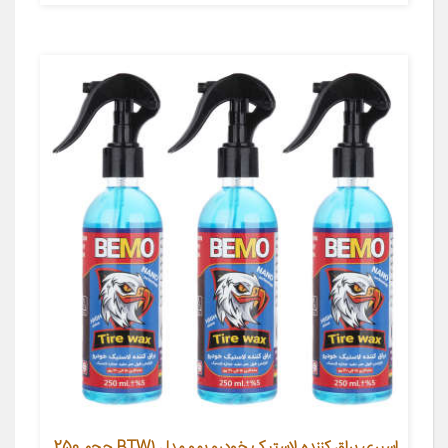
اسپری براق کننده لاستیک خودرو بمو مدل BTW1 حجم 250