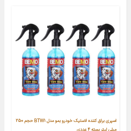
اسپری براق کننده لاستیک خودرو بمو مدل BTW1 حجم 250
میلی لیتر بسته 4 عددی