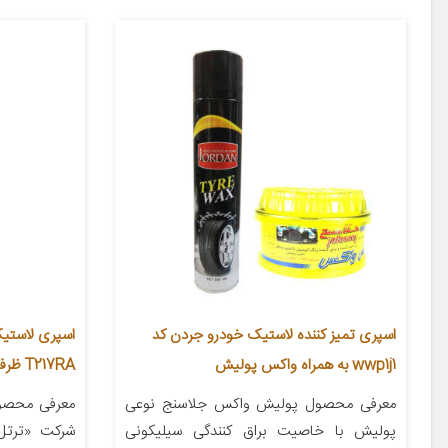
اسپری تمیز کننده لاستیک خودرو جردن کد
اسپری لاستی
wwp1j1 به همراه واکس پولیش
T217RA ظرفیت 680 میلی لیتر
معرفی محصول پولیش واکس جلاسنج نوعی
معرفی محصو
پولیش با خاصیت براق کنندگی سیلیکونی
شرکت «ترتل