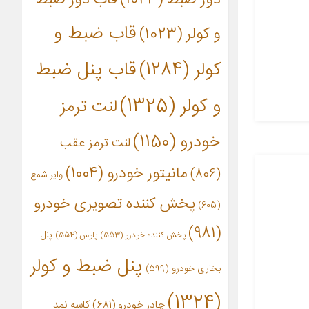
قاب ضبط و
و کولر
(1023)
کولر
(1284)
قاب پنل ضبط
و کولر
(1325)
لنت ترمز
خودرو
(1150)
لنت ترمز عقب
مانیتور خودرو
(1004)
(806)
وایر شمع
پخش کننده تصویری خودرو
(605)
(981)
پنل
پخش کننده خودرو
(553)
پلوس
(554)
پنل ضبط و کولر
بخاری خودرو
(599)
(1324)
چادر خودرو
(681)
کاسه نمد