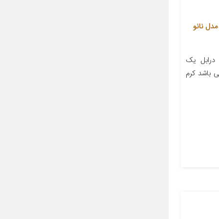
مدل نانو
درابل یک
 باشد کرم