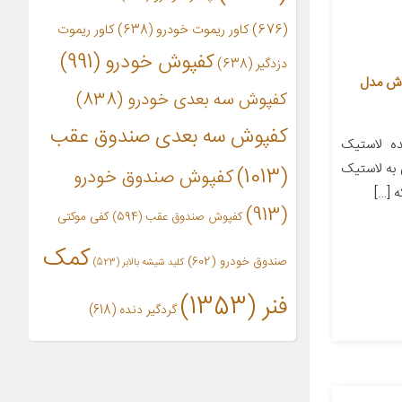
(676)
کاور ریموت خودرو
(638)
کاور ریموت
کفپوش خودرو
(991)
دزدگیر
(638)
اش مدل
کفپوش سه بعدی خودرو
(838)
کفپوش سه بعدی صندوق عقب
ه لاستیک
 به لاستیک
(1013)
کفپوش صندوق خودرو
 […]
(913)
کفپوش صندوق عقب
(594)
کفی موکتی
کمک
صندوق خودرو
(602)
کلید شیشه بالابر
(523)
فنر
(1353)
گردگیر دنده
(618)