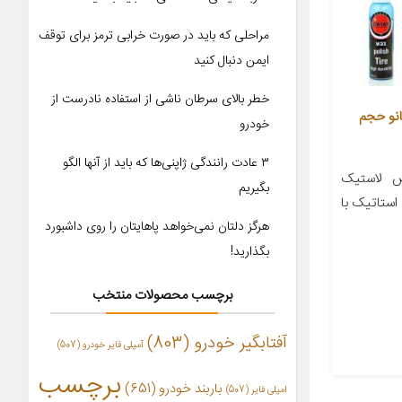
مراحلی که باید در صورت خرابی ترمز برای توقف
ایمن دنبال کنید
خطر بالای سرطان ناشی از استفاده نادرست از
نو حجم
خودرو
۳ عادت رانندگی ژاپنی‌ها که باید از آنها الگو
 لاستیک
بگیریم
 استاتیک با
هرگز دلتان نمی‌خواهد پاهایتان را روی داشبورد
بگذارید!
برچسب محصولات منتخب
آفتابگیر خودرو
(803)
آمپلی فایر خودرو
(507)
برچسب
باربند خودرو
(651)
امپلی فایر
(507)