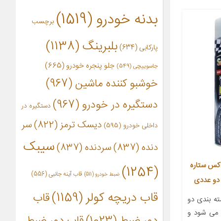
بدنه خودرو
(1519)
برچسب
بلبرینگ
(1138)
پارکابی
(634)
جلو پنجره خودرو
(665)
جاسوییچی
(549)
خوشبو کننده ماشین
(967)
دستگیره در خودرو
(967)
دستگیره در
دیسک ترمز
(822)
سر
داخلی خودرو
(595)
سیبک
دنده
(837)
سردنده
(837)
اکس ستاره
(1254)
قاب آینه جانبی
(556)
ضبط خودرو
(511)
قاب دریچه کولر
(1159)
قاب
ه بندی دو
 می شود و
دور ضبط
(1023)
قاب دور ضبط