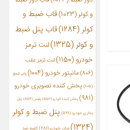
قاب ضبط و
و کولر
(1023)
کولر
(1284)
قاب پنل ضبط
و کولر
(1325)
لنت ترمز
خودرو
(1150)
لنت ترمز عقب
مانیتور خودرو
(1004)
(806)
وایر شمع
پخش کننده تصویری خودرو
(605)
(981)
پنل
پخش کننده خودرو
(553)
پلوس
(554)
پنل ضبط و کولر
بخاری خودرو
(599)
(1324)
چادر خودرو
(681)
کاسه نمد