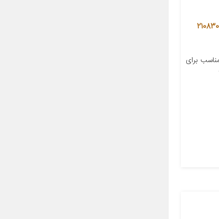
ورینگ درجه باک نگین موتور مدل 210830
اسب برای