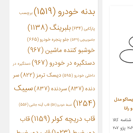
بدنه خودرو
(1519)
برچسب
بلبرینگ
(1138)
پارکابی
(634)
جلو پنجره خودرو
(665)
جاسوییچی
(549)
خوشبو کننده ماشین
(967)
دستگیره در خودرو
(967)
دستگیره در
دیسک ترمز
(822)
سر
داخلی خودرو
(595)
سیبک
دنده
(837)
سردنده
(837)
ایساکو مدل
(1254)
قاب آینه جانبی
(556)
ضبط خودرو
(511)
قاب دریچه کولر
(1159)
قاب
اسه کالا
مناسب برای خودرو پژو ۲۰۰۸ پژو ۲۰۶ پژو ۲۰۷
دور ضبط
(1023)
قاب دور ضبط