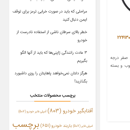
مراحلی که باید در صورت خرابی ترمز برای توقف
ایمن دنبال کنید
خطر بالای سرطان ناشی از استفاده نادرست از
 دیناپارت کد 2241309501
خودرو
۳ عادت رانندگی ژاپنی‌ها که باید از آنها الگو
 صفر درجه
بگیریم
مطلوب و بسته
هرگز دلتان نمی‌خواهد پاهایتان را روی داشبورد
بگذارید!
برچسب محصولات منتخب
آفتابگیر خودرو
(803)
آمپلی فایر خودرو
(507)
برچسب
باربند خودرو
(651)
امپلی فایر
(507)