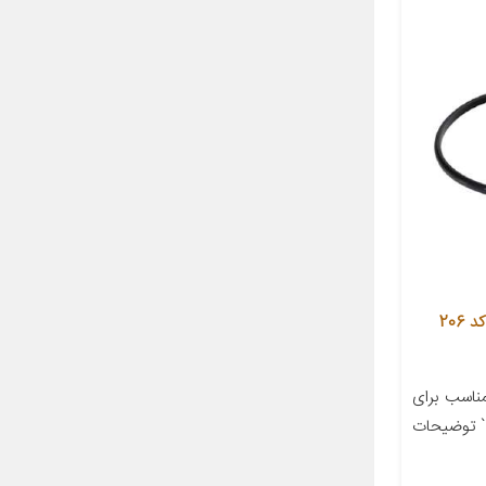
اورینگ درجه باک بنزین آرمان پارت کد 206
اسب برای
‌بندی ` توضیحات