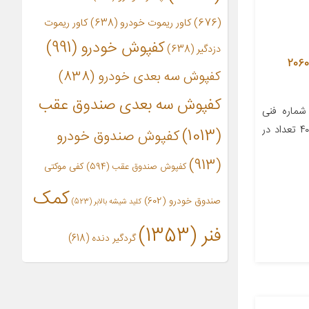
(676)
کاور ریموت خودرو
(638)
کاور ریموت
کفپوش خودرو
(991)
دزدگیر
(638)
ریچه باک کد 2060006
کفپوش سه بعدی خودرو
(838)
کفپوش سه بعدی صندوق عقب
ماره فنی
۲۰۶۰۰۰۶ مناسب برای خودرو پژو ۴۰۵ تعداد در
(1013)
کفپوش صندوق خودرو
(913)
کفپوش صندوق عقب
(594)
کفی موکتی
کمک
صندوق خودرو
(602)
کلید شیشه بالابر
(523)
فنر
(1353)
گردگیر دنده
(618)