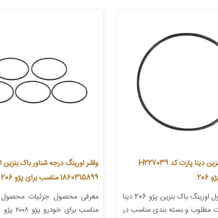
اورینگ باک بنزین دینا پارت کد H227039
واشر اورینگ درجه شناور باک بنزین 
206
1860315899 مناسب برای پژو 206 و رانا
معرفی محصول اورینگ باک بنزین پژو 206 دینا
معرفی محصول جزئیات محصول شن
ت مطلوب و بسته بندی مناسب در