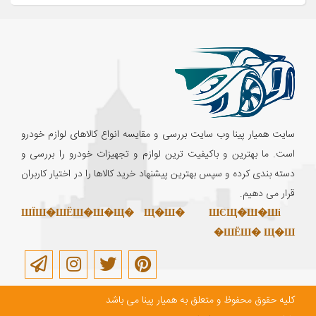
سایت همیار پینا وب سایت بررسی و مقایسه انواع کالاهای لوازم خودرو
است. ما بهترین و باکیفیت ترین لوازم و تجهیزات خودرو را بررسی و
دسته بندی کرده و سپس بهترین پیشنهاد خرید کالاها را در اختیار کاربران
قرار می دهیم.
ШЇШ�ШЁШ�Ш�Щ� Щ�Ш�
ШЄЩ�Ш�Ші
ШЁШ� Щ�Ш�
کلیه حقوق محفوظ و متعلق به همیار پینا می باشد