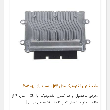
واحد کنترل الکترونیک مدل j34 مناسب برای پژو 206
معرفی محصول واحد کنترل الکترونیک یا ECU مدل j34
مناسب پژو 206 های تیپ 2 مدل 91 به قبل می […]