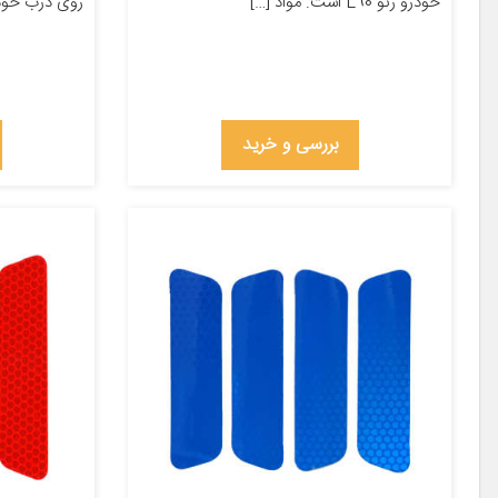
خودرو رنو L90 است. مواد […]
روی درب خودرو پژو 405
بررسی و خرید