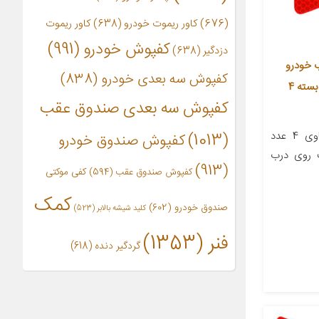
(676)
کاور ریموت خودرو
(638)
کاور ریموت
کفپوش خودرو
(991)
دزدگیر
(638)
 خودرو
کفپوش سه بعدی خودرو
(838)
رفلکتر مدل R7YT مناسب برای تیبا بسته 4
کفپوش سه بعدی صندوق عقب
معرفی محصول این محصول حاوی 4 عدد
(1013)
کفپوش صندوق خودرو
 روی درب
(913)
کفپوش صندوق عقب
(594)
کفی موکتی
کمک
صندوق خودرو
(602)
کلید شیشه بالابر
(523)
فنر
(1353)
گردگیر دنده
(618)