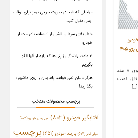
مراحلی که باید در صورت خرابی ترمز برای توقف
ایمن دنبال کنید
خطر بالای سرطان ناشی از استفاده نادرست از
ودرو
خودرو
فلکترا مدل DOORDE11 مناسب برای پژو 405
۳ عادت رانندگی ژاپنی‌ها که باید از آنها الگو
بگیریم
معرفی محصول این محصول حاوی 8 عدد
هرگز دلتان نمی‌خواهد پاهایتان را روی داشبورد
 قابل نصب
بگذارید!
برچسب محصولات منتخب
آفتابگیر خودرو
(803)
آمپلی فایر خودرو
(507)
برچسب
باربند خودرو
(651)
امپلی فایر
(507)