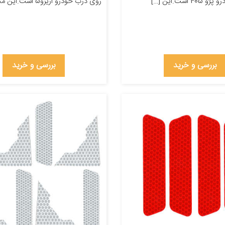
 است.این […]
روی درب خودرو اریزو5 است.این محصول […]
بررسی و خرید
بررسی و خرید