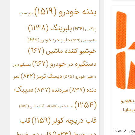
بدنه خودرو
(1519)
برچسب
بلبرینگ
(1138)
پارکابی
(634)
جلو پنجره خودرو
(665)
جاسوییچی
(549)
خوشبو کننده ماشین
(967)
دستگیره در خودرو
(967)
دستگیره در
دیسک ترمز
(822)
سر
داخلی خودرو
(595)
سیبک
دنده
(837)
سردنده
(837)
 خودرو
(1254)
قاب آینه جانبی
(556)
ضبط خودرو
(511)
سب برای ساینا
قاب دریچه کولر
(1159)
قاب
معرفی محصول این محصول حاوی 8 عدد
دور ضبط
(1023)
قاب دور ضبط