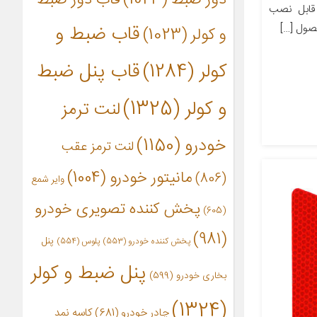
 قابل نصب
قاب ضبط و
صول […]
و کولر
(1023)
کولر
(1284)
قاب پنل ضبط
و کولر
(1325)
لنت ترمز
خودرو
(1150)
لنت ترمز عقب
مانیتور خودرو
(1004)
(806)
وایر شمع
پخش کننده تصویری خودرو
(605)
(981)
پنل
پخش کننده خودرو
(553)
پلوس
(554)
پنل ضبط و کولر
بخاری خودرو
(599)
(1324)
چادر خودرو
(681)
کاسه نمد