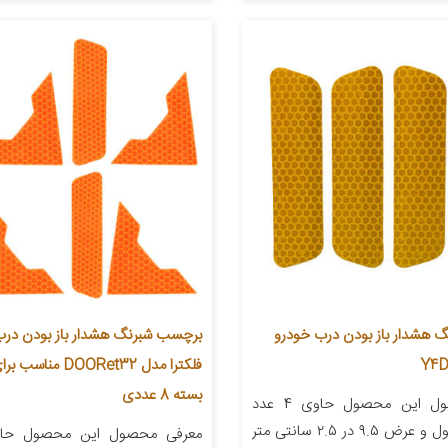
 هشدار باز بودن درب خودرو
برچسب شبرنگ هشدار باز بودن درب
فلکترا مدل DOORet32 منا
بسته 8 عددی
معرفی محصول این محصول حاوی 4 عدد
برچسب با طول و عرض ۹.۵ در ۲.۵ سانتی متر