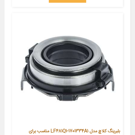
بلبرینگ کلاچ مدل LF481Q1-1701334A1 مناسب برای