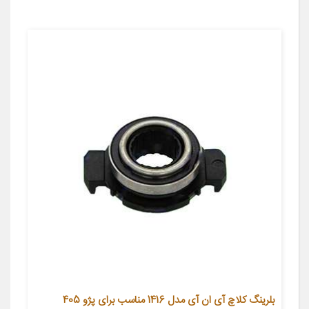
بلرینگ کلاچ آی ان آی مدل 1416 مناسب برای پژو 405