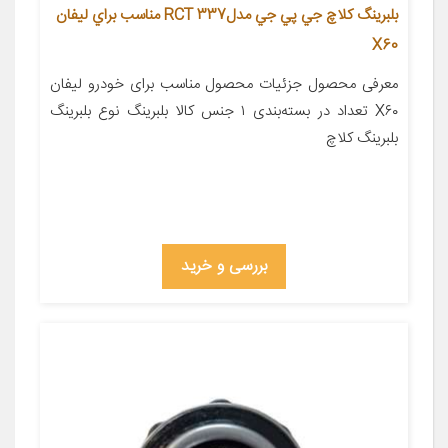
بلبرينگ كلاچ جي پي جي مدلRCT 337 مناسب براي ليفان
X60
معرفی محصول جزئیات محصول مناسب برای خودرو لیفان
X۶۰ تعداد در بسته‌بندی ۱ جنس کالا بلبرينگ نوع بلبرینگ
بلبرينگ كلاچ
بررسی و خرید